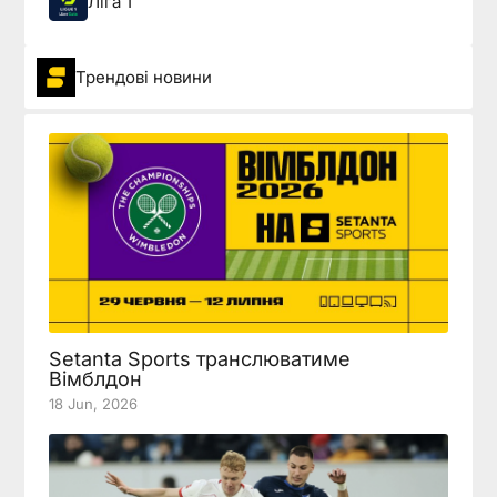
Ліга 1
Трендові новини
Setanta Sports транслюватиме
Вімблдон
18 Jun, 2026