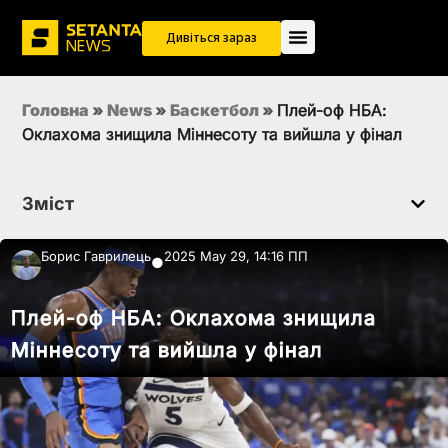
Дивіться зараз
Головна
»
News
»
Баскетбол
»
Плей-оф НБА:
Оклахома знищила Міннесоту та вийшла у фінал
Зміст
Борис Гаврилець
2025 May 29, 14:16 ПП
●
Плей-оф НБА: Оклахома знищила
Міннесоту та вийшла у фінал