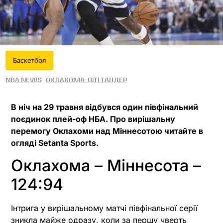
Баскетбол
NBA News
Оклахома-Сіті Тандер
В ніч на 29 травня відбувся один півфінальний
поєдинок плей-оф НБА. Про вирішальну
перемогу Оклахоми над Міннесотою читайте в
огляді Setanta Sports.
Оклахома – Міннесота –
124:94
Інтрига у вирішальному матчі півфінальної серії
зникла майже одразу, коли за першу чверть