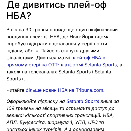
Де дивитись плей-оф
НБА?
В ніч на 30 травня пройде ще один півфінальний
поєдинок плей-оф НБА, де Нью-Йорк вдома
спробує відіграти відставання у серії проти
Індіани, або ж Пайсерз стануть другими
фіналістами. Дивіться матчі
плей-оф НБА в
прямому етері на OTT-платформі Setanta Sports
, а
також на телеканалах Setanta Sports і Setanta
Sports+.
Читайте
більше новин НБА на Tribuna.com
.
Оформлюйте підписку на
Setanta Sports
лише за
109 гривень на місяць та отримайте доступ до
великої кількості спортивних трансляцій: НБА,
АПЛ, Бундесліга, Формула 1, УПЛ, UFC та
багатьох інших турнірів. А з одноразовим