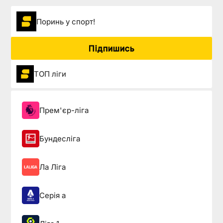
Поринь у спорт!
Підпишись
ТОП ліги
Прем'єр-ліга
Бундесліга
Ла Ліга
Серія а