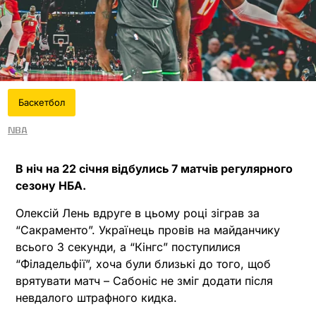
Баскетбол
NBA
В ніч на 22 січня відбулись 7 матчів регулярного
сезону НБА.
Олексій Лень вдруге в цьому році зіграв за
“Сакраменто”. Українець провів на майданчику
всього 3 секунди, а “Кінгс” поступилися
“Філадельфії”, хоча були близькі до того, щоб
врятувати матч – Сабоніс не зміг додати після
невдалого штрафного кидка.