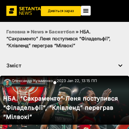
Дивіться зараз
Головна
»
News
»
Баскетбол
»
НБА.
“Сакраменто” Леня поступився “Філадельфії”,
“Клівленд” переграв “Мілвокі”
Зміст
Олександр Кузьменко
2023 Jan 22, 13:15 ПП
●
НБА. “Сакраменто” Леня поступився
“Філадельфії”, “Клівленд” переграв
“Мілвокі”