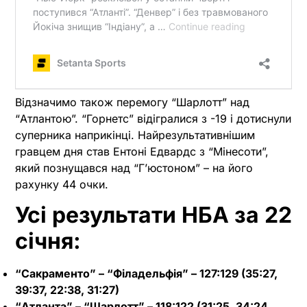
Відзначимо також перемогу “Шарлотт” над
“Атлантою”. “Горнетс” відігралися з -19 і дотиснули
суперника наприкінці. Найрезультативнішим
гравцем дня став Ентоні Едвардс з “Мінесоти”,
який познущався над “Г’юстоном” – на його
рахунку 44 очки.
Усі результати НБА за 22
січня:
“Сакраменто” – “Філадельфія” – 127:129 (35:27,
39:37, 22:38, 31:27)
“Атланта” – “Шарлотт” – 118:122 (31:25, 34:24,