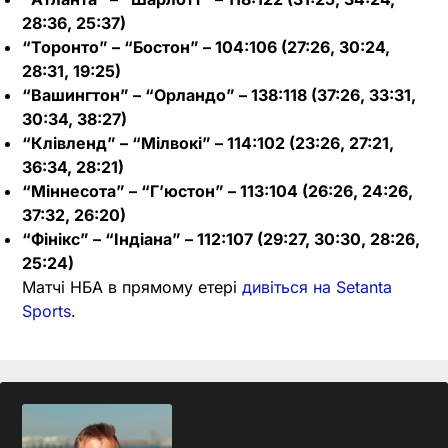
28:36, 25:37)
“Торонто” – “Бостон” – 104:106 (27:26, 30:24,
28:31, 19:25)
“Вашингтон” – “Орландо” – 138:118 (37:26, 33:31,
30:34, 38:27)
“Клівленд” – “Мілвокі” – 114:102 (23:26, 27:21,
36:34, 28:21)
“Міннесота” – “Г’юстон” – 113:104 (26:26, 24:26,
37:32, 26:20)
“Фінікс” – “Індіана” – 112:107 (29:27, 30:30, 28:26,
25:24)
Матчі НБА в прямому етері
дивіться на Setanta
Sports
.