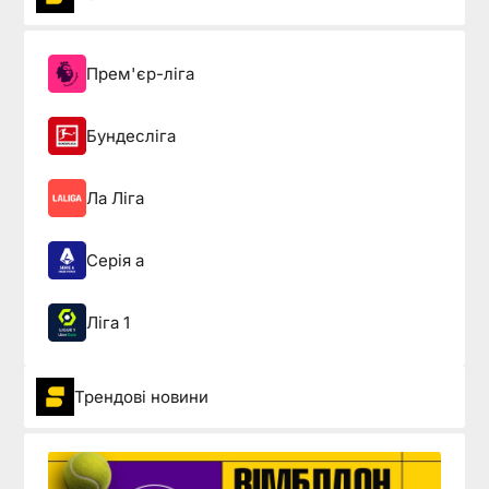
Прем'єр-ліга
Бундесліга
Ла Ліга
Серія а
Ліга 1
Трендові новини