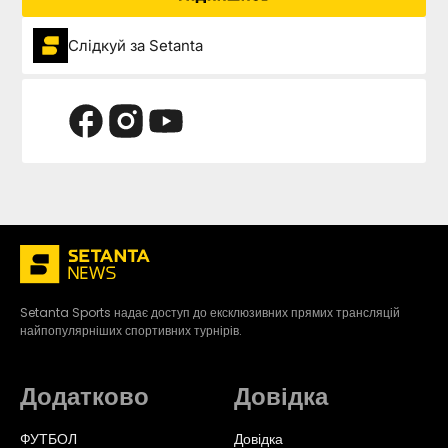
Слідкуй за Setanta
Setanta Sports надає доступ до ексклюзивних прямих трансляцій
найпопулярніших спортивних турнірів.
Додатково
Довідка
ФУТБОЛ
Довідка