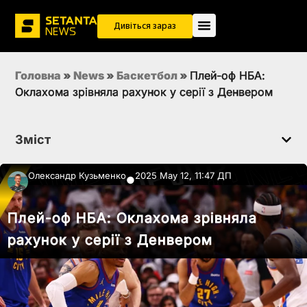
Дивіться зараз
Головна
»
News
»
Баскетбол
»
Плей-оф НБА:
Оклахома зрівняла рахунок у серії з Денвером
Зміст
Олександр Кузьменко
2025 May 12, 11:47 ДП
●
Плей-оф НБА: Оклахома зрівняла
рахунок у серії з Денвером