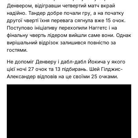
Денвером, відігравши четвертий матч вкрай
надійно. Тандер добре почали гру, а на початку
другої чверті їхня перевага сягнула вже 15 очок.
Поступово ініціативу перехопили Наггетс і на
фінальну чверть лідером вийшли саме вони. Однак
вирішальний відрізок залишився повністю за
гостями.
Не допоміг Денверу і дабл-дабл Йокича у якого
цієї ночі 27 очок та 13 підбирань. Шей Гілджис-
Александер відповів на це своїми 25 очками.