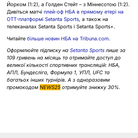
Йорком (1:2), а Голден Стейт – з Міннесотою (1:2).
Дивіться матчі
плей-оф НБА в прямому етері на
OTT-платформі Setanta Sports
, а також на
телеканалах Setanta Sports і Setanta Sports+.
Читайте
більше новин НБА на Tribuna.com
.
Оформлюйте підписку на
Setanta Sports
лише за
109 гривень на місяць та отримайте доступ до
великої кількості спортивних трансляцій: НБА,
АПЛ, Бундесліга, Формула 1, УПЛ, UFC та
багатьох інших турнірів. А з одноразовим
промокодом
NEWS25
отримуйте знижку 30%.