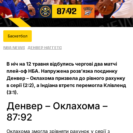
Баскетбол
NBA News
Денвер Наггетс
В ніч на 12 травня відбулись чергові два матчі
плей-оф НБА. Напружена розвʼязка поєдинку
Денвер – Оклахома призвела до рівного рахунку
в серії (2:2), а Індіана втретє перемогла Клівленд
(3:1).
Денвер – Оклахома –
87:92
Оклахома змогла зрівняти рахунок у серії з