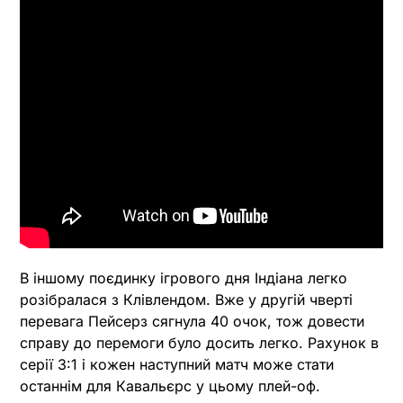
В іншому поєдинку ігрового дня Індіана легко
розібралася з Клівлендом. Вже у другій чверті
перевага Пейсерз сягнула 40 очок, тож довести
справу до перемоги було досить легко. Рахунок в
серії 3:1 і кожен наступний матч може стати
останнім для Кавальєрс у цьому плей-оф.