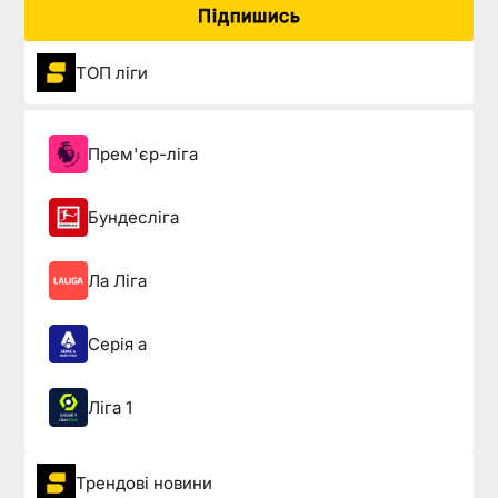
Підпишись
ТОП ліги
Прем'єр-ліга
Бундесліга
Ла Ліга
Серія а
Ліга 1
Трендові новини