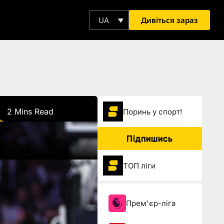
Дивіться зараз
UA
2 Mins Read
Поринь у спорт!
Підпишись
ТОП ліги
Прем'єр-ліга