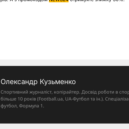
Олександр Кузьменко
Спортивний журналіст, копірайтер. Досвід роботи в спор
більше 10 років (Football.ua, UA-Футбол та ін.). Спеціалі
футбол, Формула 1.