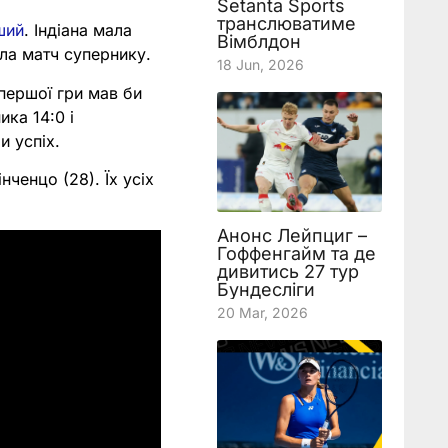
Setanta Sports
транслюватиме
ший
. Індіана мала
Вімблдон
ла матч супернику.
18 Jun, 2026
 першої гри мав би
ика 14:0 і
и успіх.
ченцо (28). Їх усіх
Анонс Лейпциг –
Гоффенгайм та де
дивитись 27 тур
Бундесліги
20 Mar, 2026