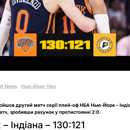
A News
Нью-Йорк Нікс
ройшов другий матч серії плей-оф НБА Нью-Йорк – Індіа
тч, зробивши рахунок у протистоянні 2:0.
– Індіана – 130:121