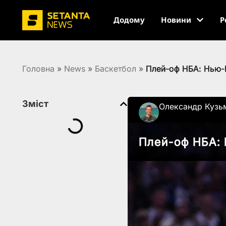
Додому
Новини
Р
Головна
»
News
»
Баскетбол
»
Плей-оф НБА: Нью-Й
Зміст
Олександр Кузь
Плей-оф НБА: 