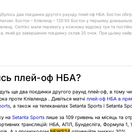
ись плей-оф НБА?
йдуть ще два поєдинки другого раунд плей-оф, в тому чи
ка проти Клівленда . Дивіться матчі
плей-оф НБА в пря
ports
, а також на телеканалах Setanta Sports і Setanta Spo
ку на
Setanta Sports
лише за 109 гривень на місяць та от
портивних трансляцій: НБА, АПЛ, Бундесліга, Формула 1,
нірів. А з промокодом
NEWS24
отримуйте знижку 30%.