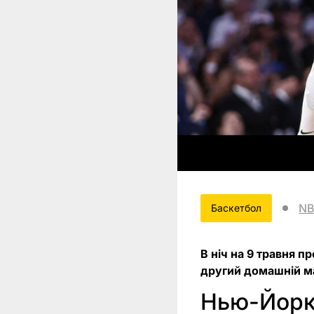
NB
Баскетбол
В ніч на 9 травня п
другий домашній ма
Нью-Йорк 