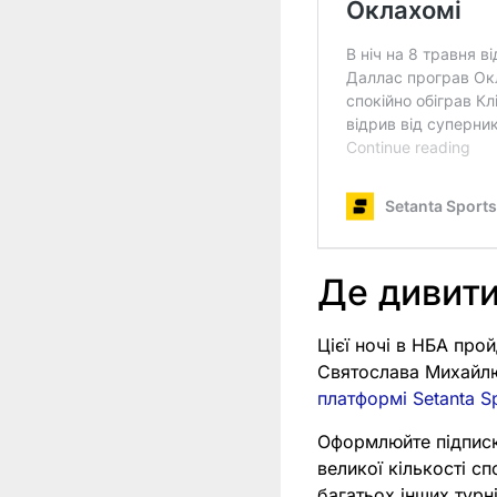
Де дивит
Цієї ночі в НБА про
Святослава Михайлю
платформі Setanta S
Оформлюйте підпис
великої кількості с
багатьох інших тур