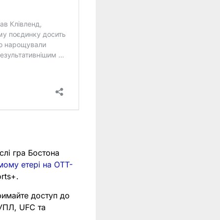
слі гра Бостона
мому етері на OTT-
rts+.
римайте доступ до
 УПЛ, UFC та