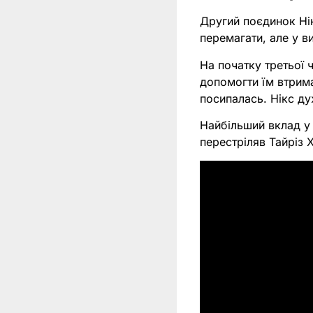
Другий поєдинок Ні
перемагати, але у в
На початку третьої 
допомогти їм втрима
посипалась. Нікс ду
Найбільший вклад у 
перестріляв Тайріз Х