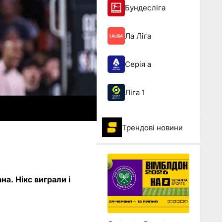
Бундесліга
Ла Ліга
Серія а
Ліга 1
Трендові новини
на. Нікс виграли і