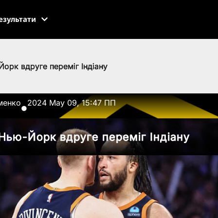
езультати
орк вдруге переміг Індіану
менко
2024 May 09, 15:47 ПП
●
Нью-Йорк вдруге переміг Індіану