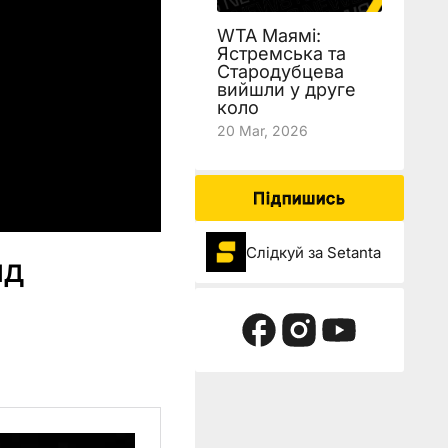
WTA Маямі:
Ястремська та
Стародубцева
вийшли у друге
коло
20 Mar, 2026
Підпишись
Слідкуй за Setanta
нд