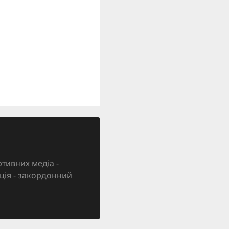
тивних медіа -
зація - закордонний