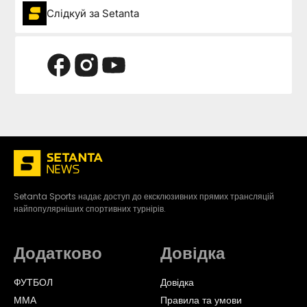
Слідкуй за Setanta
Setanta Sports надає доступ до ексклюзивних прямих трансляцій
найпопулярніших спортивних турнірів.
Додатково
Довідка
ФУТБОЛ
Довідка
ММА
Правила та умови