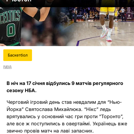
Баскетбол
NBA
В ніч на 17 січня відбулись 9 матчів регулярного
сезону НБА.
Черговий ігровий день став невдалим для “Нью-
Йорка” Святослава Михайлюка. “Нікс” ледь
врятувались у основний час гри проти “Торонто”,
але все ж поступились в овертаймі. Українець вже
звично провів матч на лаві запасних.