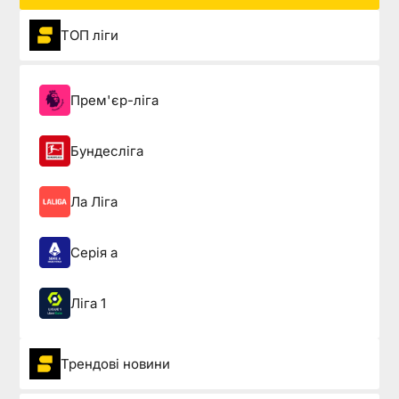
ТОП ліги
Прем'єр-ліга
Бундесліга
Ла Ліга
Серія а
Ліга 1
Трендові новини