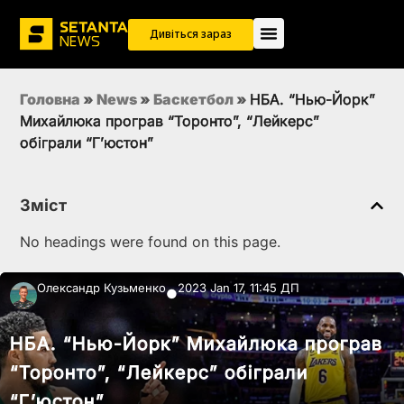
Дивіться зараз
Головна
»
News
»
Баскетбол
»
НБА. “Нью-Йорк”
Михайлюка програв “Торонто”, “Лейкерс”
обіграли “Г’юстон”
Зміст
No headings were found on this page.
Олександр Кузьменко
2023 Jan 17, 11:45 ДП
●
НБА. “Нью-Йорк” Михайлюка програв
“Торонто”, “Лейкерс” обіграли
“Г’юстон”