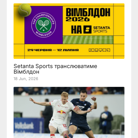
Setanta Sports транслюватиме
Вімблдон
18 Jun, 2026