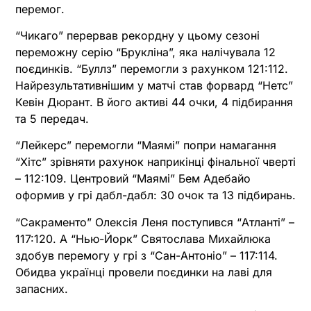
перемог.
“Чикаго” перервав рекордну у цьому сезоні
переможну серію “Брукліна”, яка налічувала 12
поєдинків. “Буллз” перемогли з рахунком 121:112.
Найрезультативнішим у матчі став форвард “Нетс”
Кевін Дюрант. В його активі 44 очки, 4 підбирання
та 5 передач.
“Лейкерс” перемогли “Маямі” попри намагання
“Хітс” зрівняти рахунок наприкінці фінальної чверті
– 112:109. Центровий “Маямі” Бем Адебайо
оформив у грі дабл-дабл: 30 очок та 13 підбирань.
“Сакраменто” Олексія Леня поступився “Атланті” –
117:120. А “Нью-Йорк” Святослава Михайлюка
здобув перемогу у грі з “Сан-Антоніо” – 117:114.
Обидва українці провели поєдинки на лаві для
запасних.