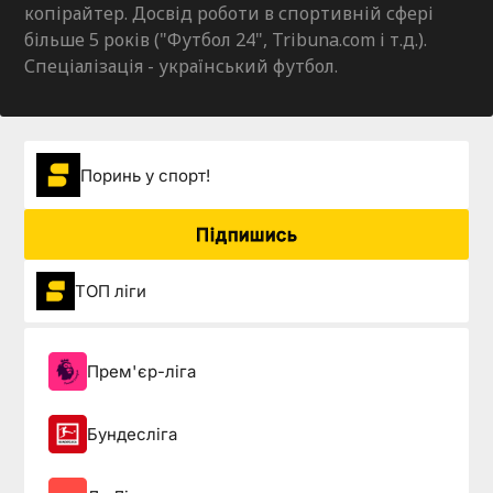
копірайтер. Досвід роботи в спортивній сфері
більше 5 років ("Футбол 24", Tribuna.com і т.д.).
Спеціалізація - український футбол.
Поринь у спорт!
Підпишись
ТОП ліги
Прем'єр-ліга
Бундесліга