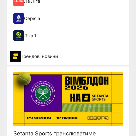
Ла Ліга
Серія а
Ліга 1
Трендові новини
Setanta Sports транслюватиме