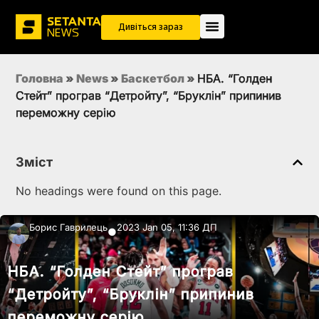
Дивіться зараз
Головна
»
News
»
Баскетбол
»
НБА. “Голден
Стейт” програв “Детройту”, “Бруклін” припинив
переможну серію
Зміст
No headings were found on this page.
Борис Гаврилець
2023 Jan 05, 11:36 ДП
●
НБА. “Голден Стейт” програв
“Детройту”, “Бруклін” припинив
переможну серію