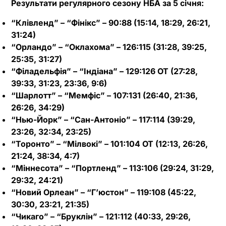
Результати регулярного сезону НБА за 5 січня:
“Клівленд” – “Фінікс” – 90:88 (15:14, 18:29, 26:21,
31:24)
“Орландо” – “Оклахома” – 126:115 (31:28, 39:25,
25:35, 31:27)
“Філадельфія” – “Індіана” – 129:126 OT (27:28,
39:33, 31:23, 23:36, 9:6)
“Шарлотт” – “Мемфіс” – 107:131 (26:40, 21:36,
26:26, 34:29)
“Нью-Йорк” – “Сан-Антоніо” – 117:114 (39:29,
23:26, 32:34, 23:25)
“Торонто” – “Мілвокі” – 101:104 OT (12:13, 26:26,
21:24, 38:34, 4:7)
“Міннесота” – “Портленд” – 113:106 (29:24, 31:29,
29:32, 24:21)
“Новий Орлеан” – “Г’юстон” – 119:108 (45:22,
30:30, 23:21, 21:35)
“Чикаго” – “Бруклін” – 121:112 (40:33, 29:26,