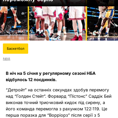
Баскетбол
NBA
В ніч на 5 січня у регулярному сезоні НБА
відбулось 12 поєдинків.
“Детройт” на останніх секундах здобув перемогу
над “Голден Стейт”. Форвард “Пістонс” Саддік Бей
виконав точний триочковий кидок під сирену, а
його команда перемогла з рахунком 122:119. Це
перша поразка для “Ворріорз” після серії з 5