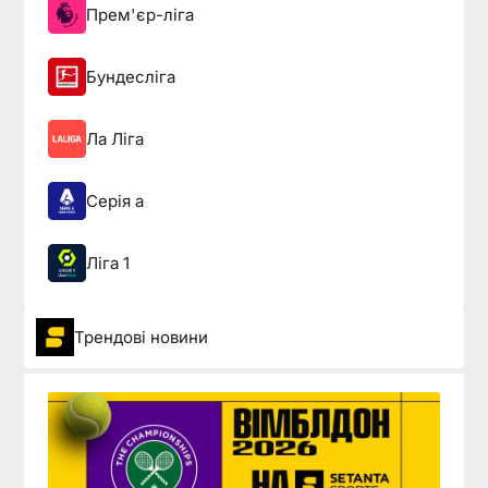
Прем'єр-ліга
Бундесліга
Ла Ліга
Серія а
Ліга 1
Трендові новини