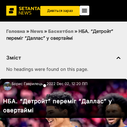
Дивіться зараз
Головна
»
News
»
Баскетбол
»
НБА. “Детройт”
переміг “Даллас” у овертаймі
Зміст
No headings were found on this page.
Борис Гаврилець
2022 Dec 02, 12:20 ПП
●
НБА. “Детройт” переміг “Даллас” у
овертаймі