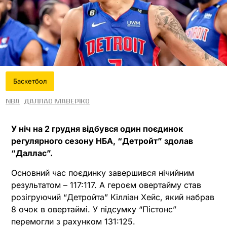
Баскетбол
NBA
Даллас Маверікс
У ніч на 2 грудня відбувся один поєдинок
регулярного сезону НБА, “Детройт” здолав
“Даллас”.
Основний час поєдинку завершився нічийним
результатом – 117:117. А героєм овертайму став
розігруючий “Детройта” Кілліан Хейс, який набрав
8 очок в овертаймі. У підсумку “Пістонс”
перемогли з рахунком 131:125.