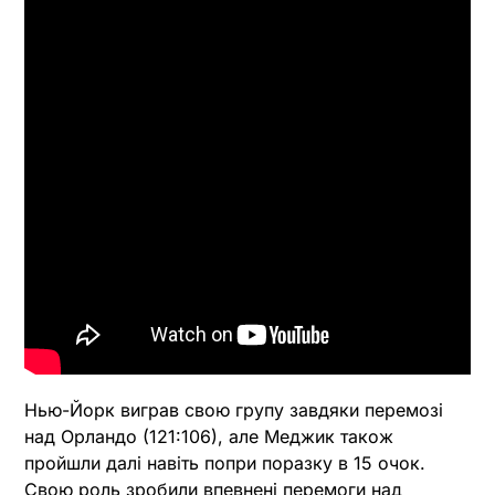
Нью-Йорк виграв свою групу завдяки перемозі
над Орландо (121:106), але Меджик також
пройшли далі навіть попри поразку в 15 очок.
Свою роль зробили впевнені перемоги над