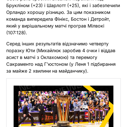
Брукліном (+23) і Шарлотт (+25), які і забезпечили
Орландо хорошу різницю. За цим показником
команда випередила Фінікс, Бостон і Детройт,
який у вирішальному матчі програв Мілвокі
(107:128).
Серед інших результатів відзначимо четверту
поразку Юти (Михайлюк заробив 4 очки і віддав
асист в матчі з Оклахомою) та перемогу
Сакраменто над Гʼюстоном (у Леня 1 підбирання
за майже 2 хвилини на майданчику).