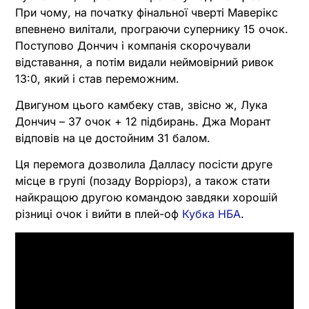
При чому, на початку фінальної чверті Маверікс
впевнено вилітали, програючи супернику 15 очок.
Поступово Дончич і компанія скорочували
відставання, а потім видали неймовірний ривок
13:0, який і став переможним.
Двигуном цього камбеку став, звісно ж, Лука
Дончич – 37 очок + 12 підбирань. Джа Морант
відповів на це достойним 31 балом.
Ця перемога дозволила Далласу посісти друге
місце в групі (позаду Ворріорз), а також стати
найкращою другою командою завдяки хорошій
різниці очок і вийти в плей-оф
Кубка НБА
.