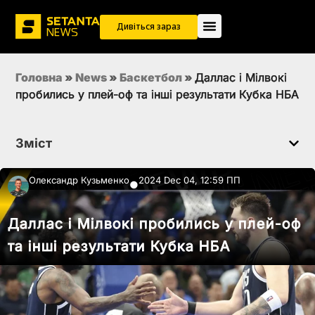
Дивіться зараз
Головна
»
News
»
Баскетбол
»
Даллас і Мілвокі
пробились у плей-оф та інші результати Кубка НБА
Зміст
Олександр Кузьменко
2024 Dec 04, 12:59 ПП
●
Даллас і Мілвокі пробились у плей-оф
та інші результати Кубка НБА