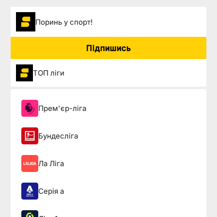
Поринь у спорт!
Підпишись
ТОП ліги
Прем'єр-ліга
Бундесліга
Ла Ліга
Серія а