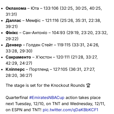
Оклахома
– Юта – 133:106 (32:25, 30:25, 40:25,
31:31)
Даллас
– Мемфіс – 121:116 (25:26, 35:31, 22:38,
39:21)
Фінікс
– Сан-Антоніо – 104:93 (29:19, 23:20, 23:32,
29:22)
Денвер
– Голден Стейт – 119:115 (33:31, 24:26,
33:28, 29:30)
Сакраменто
– Х’юстон – 120:111 (21:28, 33:27,
42:29, 24:27)
Кліпперс
– Портленд – 127:105 (36:31, 27:27,
28:20, 36:27)
The stage is set for the Knockout Rounds 🏆
Quarterfinal
#EmiratesNBACup
action takes place
next Tuesday, 12/10, on TNT and Wednesday, 12/11,
on ESPN and TNT!
pic.twitter.com/qDaKBbKCF1