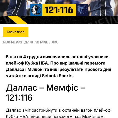
Баскетбол
NBA News
Даллас Маверікс
В ніч на 4 грудня визначились останні учасники
плей-оф Кубка НБА. Про вирішальні перемоги
Далласа і Мілвокі та інші результати ігрового дня
читайте в огляді Setanta Sports.
Даллас – Мемфіс –
121:116
Даллас зміг застрибнути в останній вагон плей-оф
Кубка НБА, вирвавши перемогу над Мемфісом.