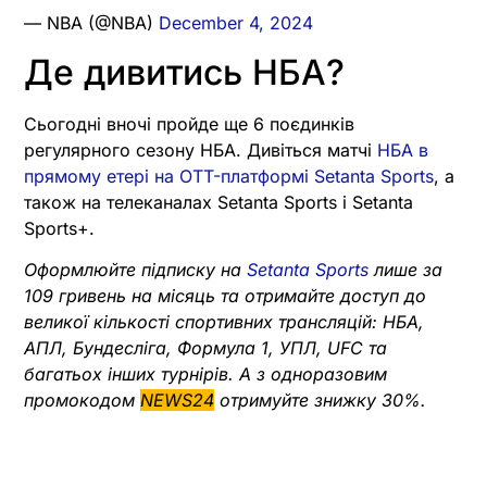
— NBA (@NBA)
December 4, 2024
Де дивитись НБА?
Сьогодні вночі пройде ще 6 поєдинків
регулярного сезону НБА. Дивіться матчі
НБА в
прямому етері на OTT-платформі Setanta Sports
, а
також на телеканалах Setanta Sports і Setanta
Sports+.
Оформлюйте підписку на
Setanta Sports
лише за
109 гривень на місяць та отримайте доступ до
великої кількості спортивних трансляцій: НБА,
АПЛ, Бундесліга, Формула 1, УПЛ, UFC та
багатьох інших турнірів. А з одноразовим
промокодом
NEWS24
отримуйте знижку 30%.