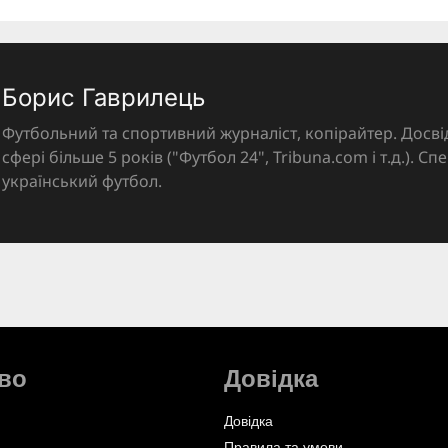
Борис Гаврилець
Футбольний та спортивний журналіст, копірайтер. Досві
сфері більше 5 років ("Футбол 24", Tribuna.com і т.д.). Спе
український футбол.
во
Довідка
Довідка
Правила та умови