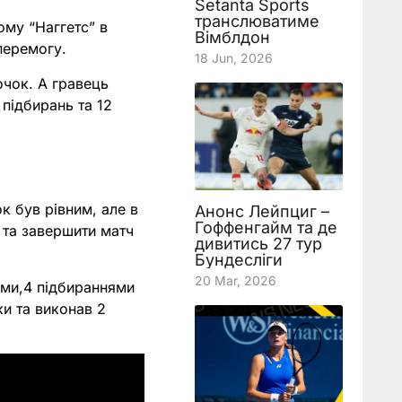
Setanta Sports
транслюватиме
ому “Наггетс” в
Вімблдон
 перемогу.
18 Jun, 2026
очок. А гравець
 підбирань та 12
к був рівним, але в
Анонс Лейпциг –
Гоффенгайм та де
 та завершити матч
дивитись 27 тур
Бундесліги
20 Mar, 2026
ами,4 підбираннями
ки та виконав 2