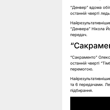
“Денвер” вдома обіг
останній чверті лед
Найрезультативнішим
“Денвера” Нікола Йо
передач.
“Сакрамен
“Сакраменто” Олексі
останній чверті “Ті
перемогою.
Найрезультативнішим
та 6 передачами. Ле
підбирання.