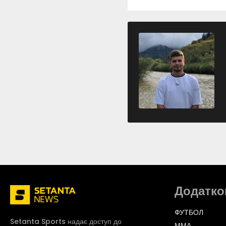
Додатко
ФУТБОЛ
Setanta Sports надає доступ до
ММА