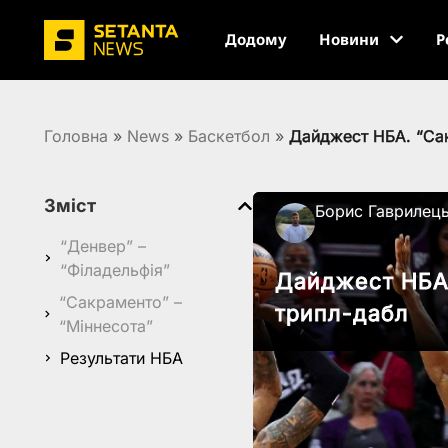
Додому
Новини
Р
Головна
»
News
»
Баскетбол
»
Дайджест НБА. “Са
Зміст
Борис Гаврилец
“Денвер” –
“Філадельфія”
Дайджест НБА.
“Сакраменто” –
трипл-дабл
“Міннесота”
Результати НБА