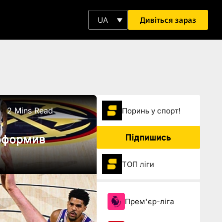
Дивіться зараз
UA
2 Mins Read
Поринь у спорт!
Підпишись
оформив
ТОП ліги
Прем'єр-ліга