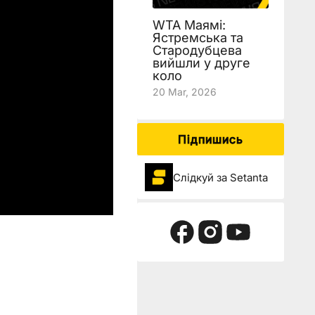
WTA Маямі:
Ястремська та
Стародубцева
вийшли у друге
коло
20 Mar, 2026
Підпишись
Слідкуй за Setanta