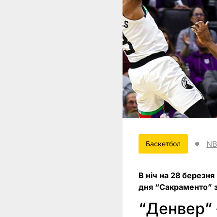
N
Баскетбол
В ніч на 28 березн
дня “Сакраменто” з
“Денвер” 