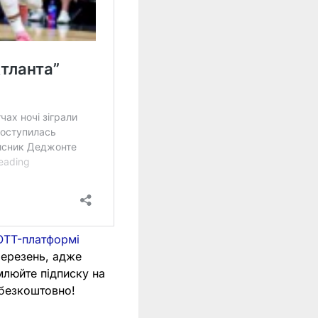
OTT-платформі
 березень, адже
млюйте підписку на
 безкоштовно!