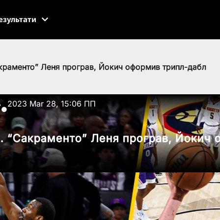
езультати
краменто” Леня програв, Йокич оформив трипл-дабл
ь
2023 Mar 28, 15:06 ПП
●
 “Сакраменто” Леня програв, Йокич 