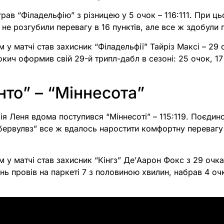
рав “Філадельфію” з різницею у 5 очок – 116:111. При ць
ь не розгубили перевагу в 16 пунктів, але все ж здобули
 у матчі став захисник “Філадельфії” Тайріз Максі – 29 
кич оформив свій 29-й трипл-дабл в сезоні: 25 очок, 17
то” – “Міннесота”
я Леня вдома поступився “Міннесоті” – 115:119. Поєдино
мбервулвз” все ж вдалось наростити комфортну перевагу
 у матчі став захисник “Кінгз” Де’Аарон Фокс з 29 очк
нь провів на паркеті 7 з половиною хвилин, набрав 4 оч