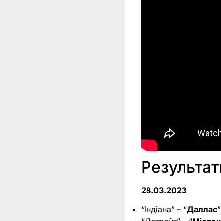
Результа
28.03.2023
“Індіана” – “
Даллас
”