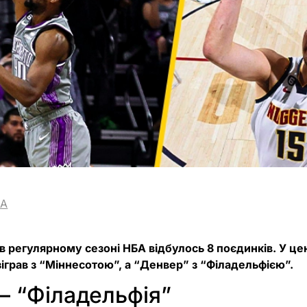
BA
я в регулярному сезоні НБА відбулось 8 поєдинків. У ц
іграв з “Міннесотою”, а “Денвер” з “Філадельфією”.
– “Філадельфія”