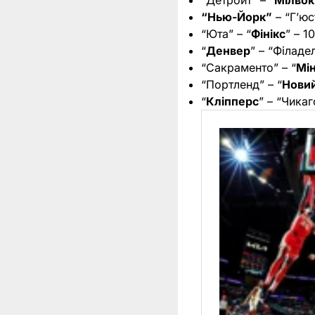
“Детройт” – “
Мілвок
“Нью-Йорк”
– “Г’юс
“Юта” – “
Фінікс
” – 1
“
Денвер
” – “Філадел
“Сакраменто” – “
Мі
“Портленд” – “
Нови
“
Кліпперс
” – “Чикаг