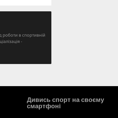
д роботи в спортивній
ціалізація -
Дивись спорт на своєму
смартфоні