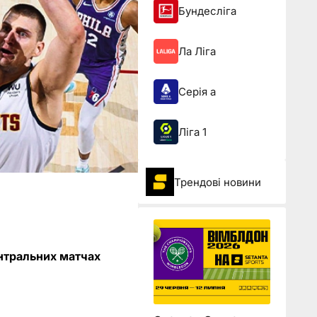
Бундесліга
Ла Ліга
Серія а
Ліга 1
Трендові новини
ентральних матчах