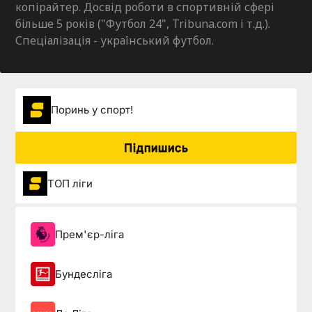
копірайтер. Досвід роботи в спортивній сфері
більше 5 років ("Футбол 24", Tribuna.com і т.д.).
Спеціалізація - український футбол.
Поринь у спорт!
Підпишись
ТОП ліги
Прем'єр-ліга
Бундесліга