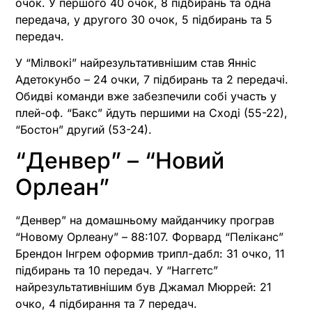
очок. У першого 40 очок, 8 підбирань та одна
передача, у другого 30 очок, 5 підбирань та 5
передач.
У “Мілвокі” найрезультативнішим став Янніс
Адетокунбо – 24 очки, 7 підбирань та 2 передачі.
Обидві команди вже забезпечили собі участь у
плей-оф. “Бакс” йдуть першими на Сході (55-22),
“Бостон” другий (53-24).
“Денвер” – “Новий
Орлеан”
“Денвер” на домашньому майданчику програв
“Новому Орлеану” – 88:107. Форвард “Пеліканс”
Брендон Інгрем оформив трипл-дабл: 31 очко, 11
підбирань та 10 передач. У “Наггетс”
найрезультативнішим був Джамал Мюррей: 21
очко, 4 підбирання та 7 передач.