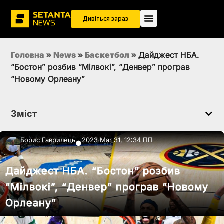
Дивіться зараз
Головна
»
News
»
Баскетбол
»
Дайджест НБА.
“Бостон” розбив “Мілвокі”, “Денвер” програв
“Новому Орлеану”
Зміст
Борис Гаврилець
2023 Mar 31, 12:34 ПП
●
Дайджест НБА. “Бостон” розбив
“Мілвокі”, “Денвер” програв “Новому
Орлеану”