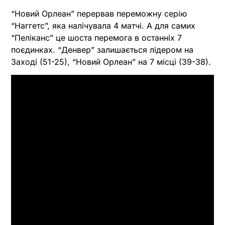
“Новий Орлеан” перервав переможну серію
“Наггетс”, яка налічувала 4 матчі. А для самих
“Пеліканс” це шоста перемога в останніх 7
поєдинках. “Денвер” залишається лідером на
Заході (51-25), “Новий Орлеан” на 7 місці (39-38).