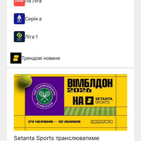
Ла Ліга
Серія а
Ліга 1
Трендові новини
Setanta Sports транслюватиме