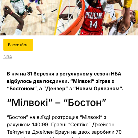
Баскетбол
NBA
В ніч на 31 березня в регулярному сезоні НБА
відбулось два поєдинки. “Мілвокі” зіграв з
“Бостоном”, а “Денвер” з “Новим Орлеаном”.
“Мілвокі” – “Бостон”
“Бостон” на виїзді розтрощив “Мілвокі” з
рахунком 140:99. Гравці “Селтікс” Джейсон
Тейтум та Джейлен Браун на двох заробили 70