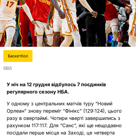
Баскетбол
NBA
У ніч на 12 грудня відбулось 7 поєдинків
регулярного сезону НБА.
У одному з центральних матчів туру “Новий
Орлеан” знову переміг “Фінікс” (129:124), цього
разу в овертаймі. Чотири чверті завершились з
рахунком 117:117. Для “Санс”, які ще нещодавно
посідали перше місце на Заході, це четверта