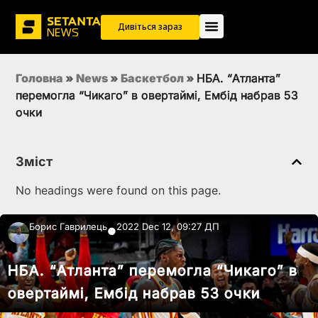
Дивіться зараз
Головна
»
News
»
Баскетбол
»
НБА. “Атланта”
перемогла “Чикаго” в овертаймі, Ембід набрав 53
очки
Зміст
No headings were found on this page.
Борис Гаврилець
2022 Dec 12, 09:27 ДП
●
НБА. “Атланта” перемогла “Чикаго” в
овертаймі, Ембід набрав 53 очки