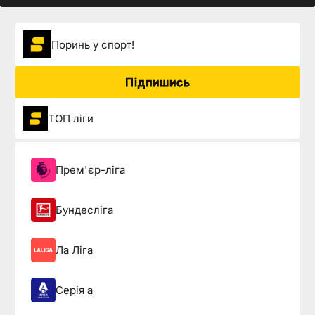
Поринь у спорт!
Підпишись
ТОП ліги
Прем'єр-ліга
Бундесліга
Ла Ліга
Серія а