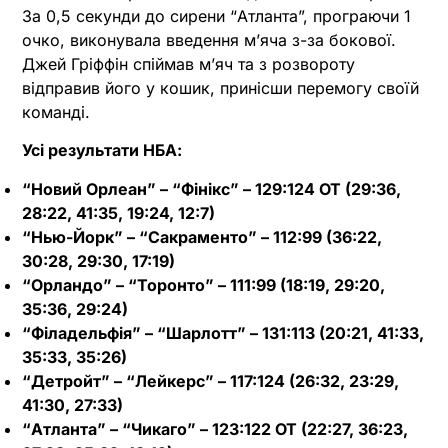
За 0,5 секунди до сирени “Атланта”, програючи 1
очко, виконувала введення м’яча з-за бокової.
Джей Гріффін спіймав м’яч та з розвороту
відправив його у кошик, принісши перемогу своїй
команді.
Усі результати НБА:
“Новий Орлеан” – “Фінікс” – 129:124 OT (29:36,
28:22, 41:35, 19:24, 12:7)
“Нью-Йорк” – “Сакраменто” – 112:99 (36:22,
30:28, 29:30, 17:19)
“Орландо” – “Торонто” – 111:99 (18:19, 29:20,
35:36, 29:24)
“Філадельфія” – “Шарлотт” – 131:113 (20:21, 41:33,
35:33, 35:26)
“Детройт” – “Лейкерс” – 117:124 (26:32, 23:29,
41:30, 27:33)
“Атланта” – “Чикаго” – 123:122 OT (22:27, 36:23,