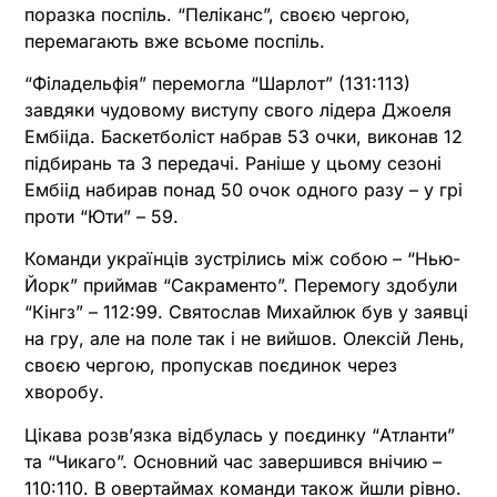
поразка поспіль. “Пеліканс”, своєю чергою,
перемагають вже всьоме поспіль.
“Філадельфія” перемогла “Шарлот” (131:113)
завдяки чудовому виступу свого лідера Джоеля
Ембііда. Баскетболіст набрав 53 очки, виконав 12
підбирань та 3 передачі. Раніше у цьому сезоні
Ембіід набирав понад 50 очок одного разу – у грі
проти “Юти” – 59.
Команди українців зустрілись між собою – “Нью-
Йорк” приймав “Сакраменто”. Перемогу здобули
“Кінгз” – 112:99. Святослав Михайлюк був у заявці
на гру, але на поле так і не вийшов. Олексій Лень,
своєю чергою, пропускав поєдинок через
хворобу.
Цікава розв’язка відбулась у поєдинку “Атланти”
та “Чикаго”. Основний час завершився внічию –
110:110. В овертаймах команди також йшли рівно.