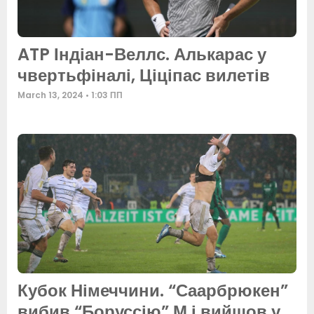
ATP Індіан-Веллс. Алькарас у
чвертьфіналі, Ціціпас вилетів
March 13, 2024
1:03 ПП
Кубок Німеччини. “Саарбрюкен”
вибив “Боруссію” М і вийшов у