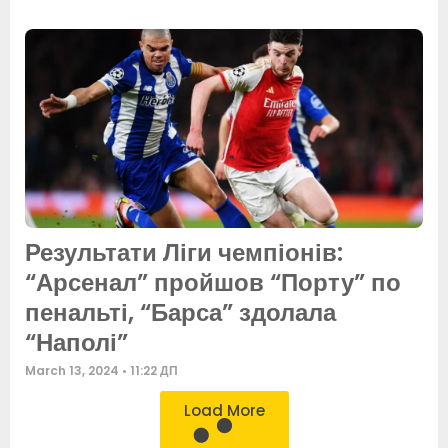
Результати Ліги чемпіонів:
“Арсенал” пройшов “Порту” по
пенальті, “Барса” здолала
“Наполі”
March 13, 2024
11:22 ДП
Load More