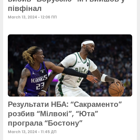
півфінал
March 13, 2024
12:06 ПП
Результати НБА: “Сакраменто”
розбив “Мілвокі”, “Юта”
програла “Бостону”
March 13, 2024
11:45 ДП