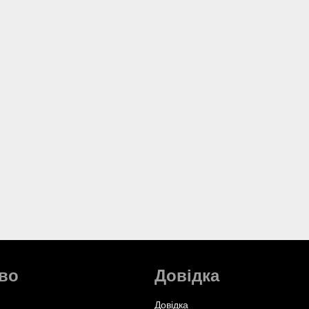
во
Довідка
Довідка