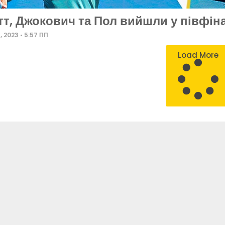
тт, Джокович та Пол вийшли у півфін
5, 2023
5:57 ПП
Load More