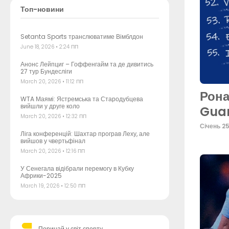
Топ-новини
Setanta Sports транслюватиме Вімблдон
June 18, 2026
2:24 ПП
Анонс Лейпциг – Гоффенгайм та де дивитись
27 тур Бундесліги
March 20, 2026
11:12 ПП
Рона
WTA Маямі: Ястремська та Стародубцева
вийшли у друге коло
Gua
March 20, 2026
12:32 ПП
Січень 2
Ліга конференцій: Шахтар програв Леху, але
вийшов у чвертьфінал
March 20, 2026
12:16 ПП
У Сенегала відібрали перемогу в Кубку
Африки-2025
March 19, 2026
12:50 ПП
Поринай у світ спорту