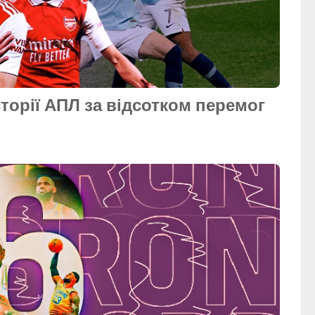
торії АПЛ за відсотком перемог