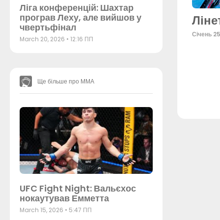
Ліга конференцій: Шахтар
програв Леху, але вийшов у
Ліне
чвертьфінал
Січень 2
March 20, 2026
12:16 ПП
Ще більше про ММА
UFC Fight Night: Вальєхос
нокаутував Емметта
March 15, 2026
5:47 ПП