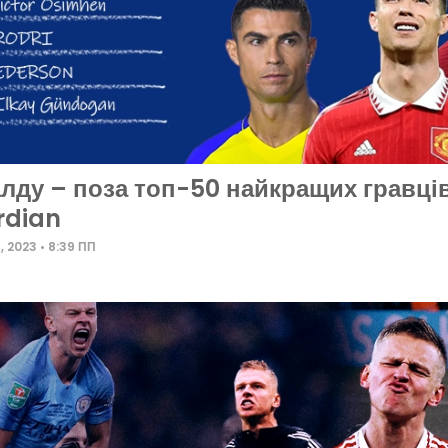
лду – поза топ-50 найкращих гравців
rdian
5, 2023
8:39 ПП