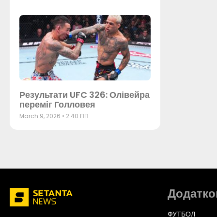
Результати UFC 326: Олівейра
переміг Голловея
March 9, 2026
2:40 ПП
Додатко
ФУТБОЛ