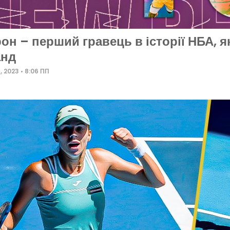
он – перший гравець в історії НБА, я
анд
5, 2023
8:06 ПП