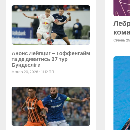
Лебр
ком
Січень 2
Анонс Лейпциг – Гоффенгайм
та де дивитись 27 тур
Бундесліги
March 20, 2026
11:12 ПП