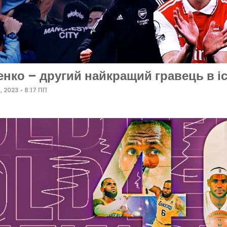
енко – другий найкращий гравець в іс
5, 2023
8:17 ПП