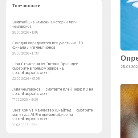
Топ-новости
Величайшие камбэки в истории Лиги
чемпионов
25.02.2026
18:15
Сегодня определятся все участники 1/8
финала Лиги чемпионов
25.02.2026
17:33
Опре
Шон Стрикленд vs Энтони Эрнандес —
25.01.20
смотрите в прямом эфире на
setantasports.com
22.02.2026
01:05
Лига чемпионов — смотрите плей-офф KO на
setantasports.com
17.02.2026
19:28
Вест Хэм vs Манчестер Юнайтед — смотрите
матч тура АПЛ в прямом эфире на
setantasports.com
10.02.2026
22:41