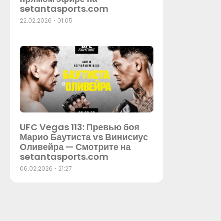
setantasports.com
22.02.2026
01:05
UFC Vegas 113: Превью боя
Марио Баутиста vs Винисиус
Оливейра — Смотрите на
setantasports.com
06.02.2026
21:27