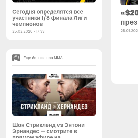
«$20
Сегодня определятся все
участники 1/8 финала Лиги
през
чемпионов
25.01.20
25.02.2026
17:33
Еще больше про ММА
Шон Стрикленд vs Энтони
Эрнандес — смотрите в
прямом эфире на