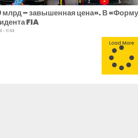
 млрд – завышенная цена». В «Форм
идента FIA
23
11:03
Load More