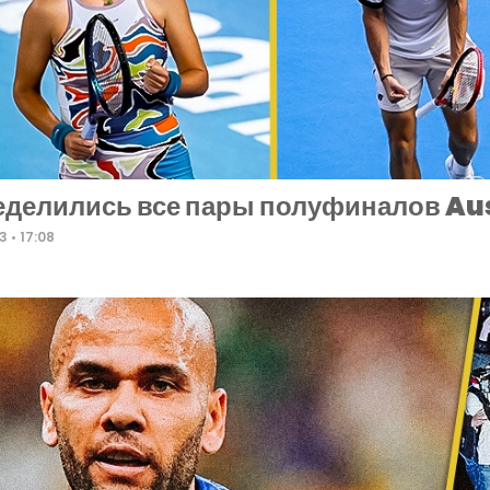
делились все пары полуфиналов Au
23
17:08