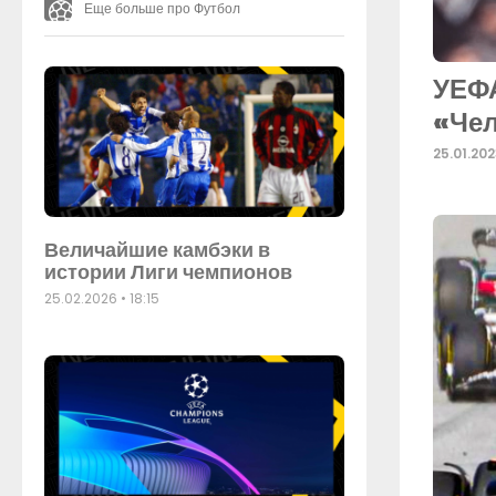
Еще больше про Футбол
УЕФА
«Че
25.01.20
Величайшие камбэки в
истории Лиги чемпионов
25.02.2026
18:15