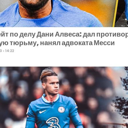
йт по делу Дани Алвеса: дал противо
ую тюрьму, нанял адвоката Месси
23
14:22