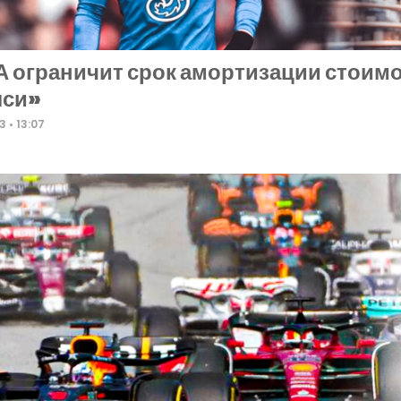
 ограничит срок амортизации стоимо
лси»
23
13:07