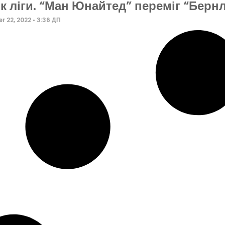
к ліги. “Ман Юнайтед” переміг “Бернлі
r 22, 2022
3:36 ДП