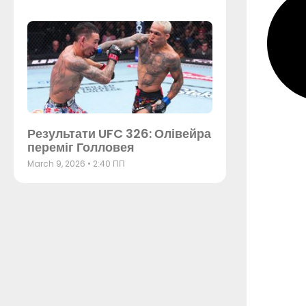
Результати UFC 326: Олівейра
переміг Голловея
March 9, 2026
2:40 ПП