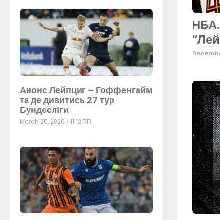
НБА.
“Лей
Decembe
Анонс Лейпциг – Гоффенгайм
та де дивитись 27 тур
Бундесліги
March 20, 2026
11:12 ПП