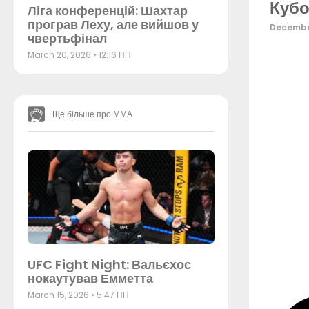
Кубо
Ліга конференцій: Шахтар
програв Леху, але вийшов у
Decembe
чвертьфінал
March 20, 2026
12:16 ПП
Ще більше про ММА
UFC Fight Night: Вальєхос
нокаутував Емметта
March 15, 2026
5:47 ПП