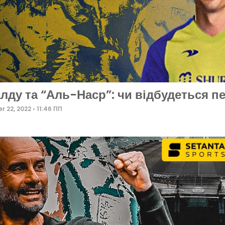
лду та “Аль-Наср”: чи відбудеться п
r 22, 2022
11:46 ПП