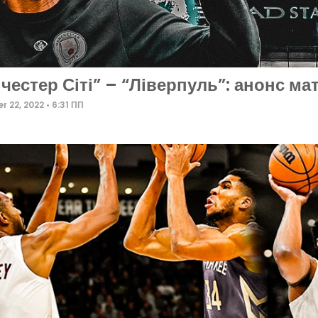
честер Сіті” – “Ліверпуль”: анонс мат
r 22, 2022
6:31 ПП