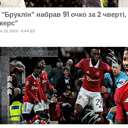
 “Бруклін” набрав 91 очко за 2 чверті
керс”
r 22, 2022
9:44 ДП