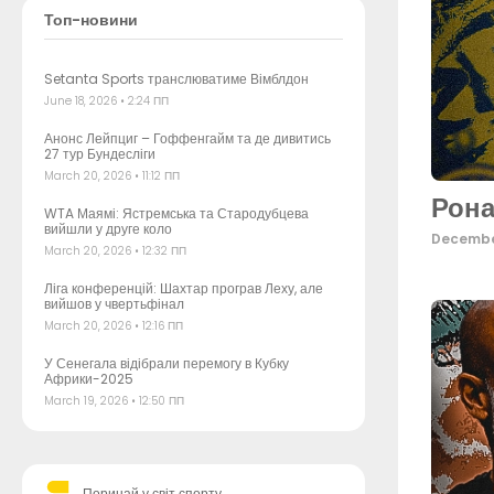
Топ-новини
Setanta Sports транслюватиме Вімблдон
June 18, 2026
2:24 ПП
Анонс Лейпциг – Гоффенгайм та де дивитись
27 тур Бундесліги
March 20, 2026
11:12 ПП
Рона
WTA Маямі: Ястремська та Стародубцева
вийшли у друге коло
Decembe
March 20, 2026
12:32 ПП
Ліга конференцій: Шахтар програв Леху, але
вийшов у чвертьфінал
March 20, 2026
12:16 ПП
У Сенегала відібрали перемогу в Кубку
Африки-2025
March 19, 2026
12:50 ПП
Поринай у світ спорту