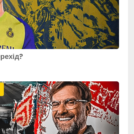
ерехід?