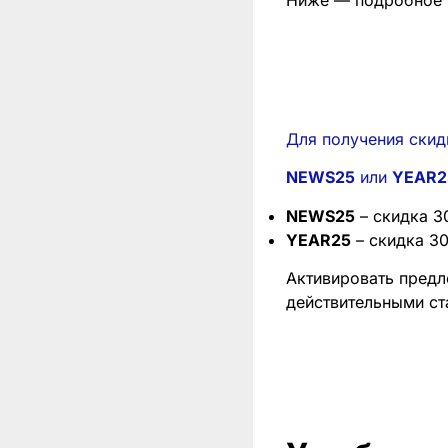
Ниже — подробное р
Для получения ски
NEWS25
или
YEAR2
NEWS25
– скидка 3
YEAR25
– скидка 3
Активировать предл
действительными с