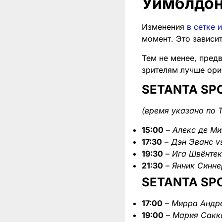
Уимблдон
Изменения
в сетке 
момент. Это зависит
Тем не менее, пред
зрителям лучше ори
SETANTA SPO
(время указано по 
15:00
–
Алекс де Ми
17:30
–
Дэн Эванс v
19:30
–
Ига Швёнтек
21:30
–
Янник Синне
SETANTA SP
17:00
–
Мирра Андре
19:00
–
Мария Сакк