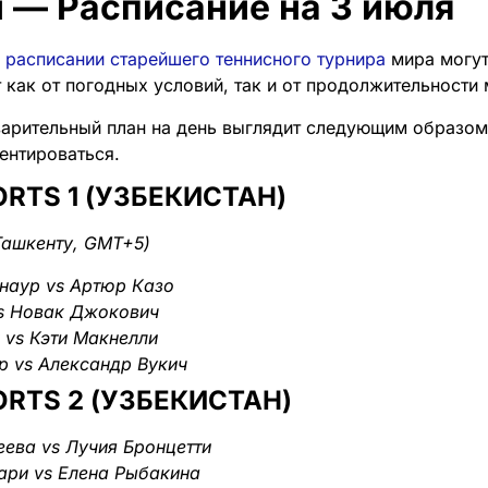
 — Расписание на 3 июля
и расписании старейшего теннисного турнира
мира могут
 как от погодных условий, так и от продолжительности 
варительный план на день выглядит следующим образо
ентироваться.
RTS 1 (УЗБЕКИСТАН)
Ташкенту, GMT+5)
наур vs Артюр Казо
s Новак Джокович
 vs Кэти Макнелли
р vs Александр Вукич
ORTS 2 (УЗБЕКИСТАН)
ева vs Лучия Бронцетти
ари vs Елена Рыбакина