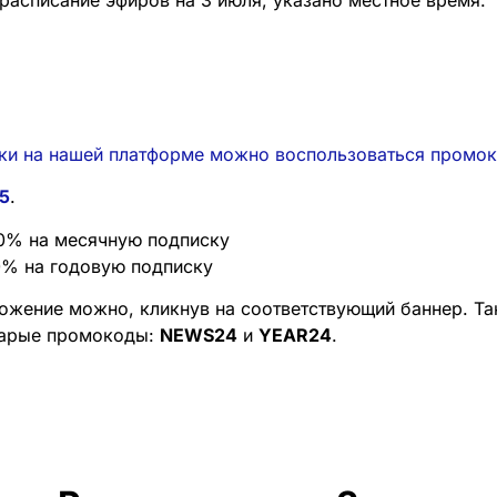
асписание эфиров на 3 июля, указано местное время.
дки на нашей платформе можно воспользоваться промо
5
.
0% на месячную подписку
0% на годовую подписку
ожение можно, кликнув на соответствующий баннер. Т
тарые промокоды:
NEWS24
и
YEAR24
.