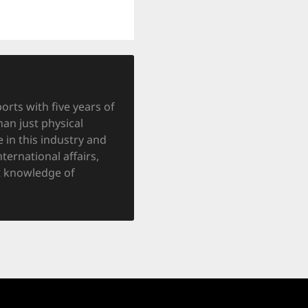
orts with five years of
han just physical
 in this industry and
nternational affairs,
at knowledge of