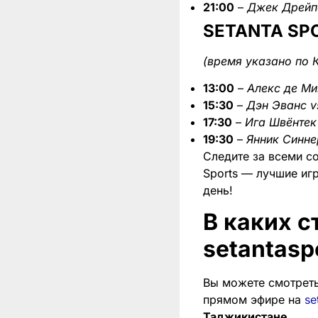
21:00
–
Джек Дрейп
SETANTA SP
(время указано по 
13:00
–
Алекс де Ми
15:30
–
Дэн Эванс 
17:30
–
Ига Швёнтек
19:30
–
Янник Синне
Следите за всеми с
Sports — лучшие иг
день!
В каких 
setantasp
Вы можете смотреть
прямом эфире на
se
Таджикистане
.