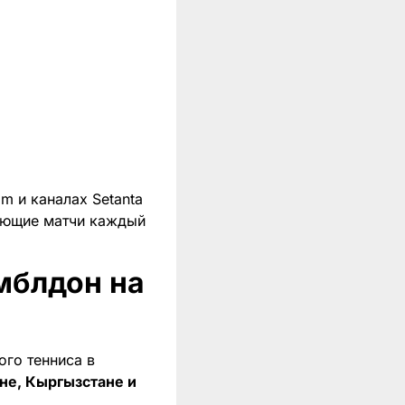
m и каналах Setanta
ающие матчи каждый
мблдон на
ого тенниса в
ане, Кыргызстане и