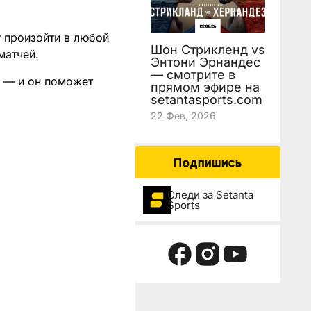
 произойти в любой
Шон Стрикленд vs
матчей.
Энтони Эрнандес
— смотрите в
м — и он поможет
прямом эфире на
setantasports.com
22 Фев, 2026
Подпишись
Следи за Setanta
Sports