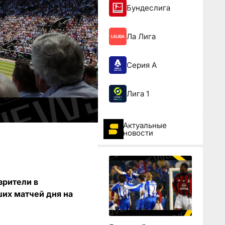
Бундеслига
Ла Лига
Серия А
Лига 1
Актуальные
новости
зрители в
их матчей дня на