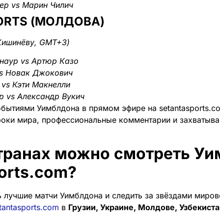
ер vs Марин Чилич
ORTS (МОЛДОВА)
Кишинёву, GMT+3)
наур vs Артюр Казо
vs Новак Джокович
 vs Кэти Макнелли
р vs Александр Вукич
обытиями Уимблдона в прямом эфире на setantasports.co
роки мира, профессиональные комментарии и захватыв
странах можно смотреть Уи
orts.com?
 лучшие матчи Уимблдона и следить за звёздами миров
tantasports.com
в
Грузии, Украине, Молдове, Узбекист