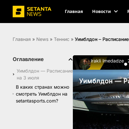
Главная
Новости
Главная
»
News
»
Теннис
»
Уимблдон – Расписание 
Оглавление
Irakli Imedadze
●
Уимблдон — Расписание
на 3 июля
Уимблдон — Ра
В каких странах можно
смотреть Уимблдон на
setantasports.com?