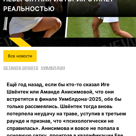
РЕАЛЬНОСТЬЮ
Все новости
Setanta Sports
Уимблдон
Ещё год назад, если бы кто-то сказал Иге
Швёнтек или Амандe Анисимовой, что они
встретятся в финале Уимблдона-2025, обе бы
только рассмеялись. Швёнтек тогда вновь
потерпела неудачу на траве, уступив в третьем
раунде и признав, что «психологически не
справилась». Анисимова и вовсе не попала в
основную сетку, проиграв в квалификации Еве