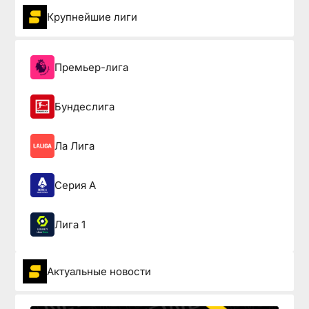
Крупнейшие лиги
Премьер-лига
Бундеслига
Ла Лига
Серия А
Лига 1
Актуальные новости