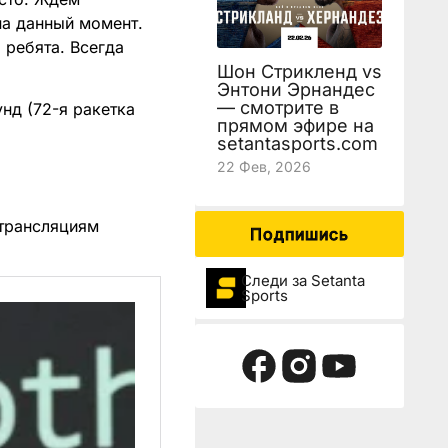
на данный момент.
 ребята. Всегда
Шон Стрикленд vs
Энтони Эрнандес
— смотрите в
нд (72-я ракетка
прямом эфире на
setantasports.com
22 Фев, 2026
трансляциям
Подпишись
Следи за Setanta
Sports