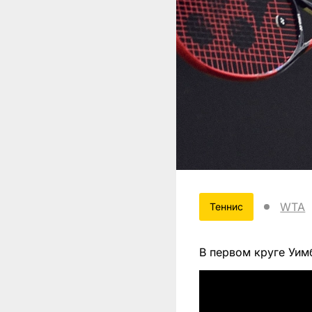
WTA
Теннис
В первом круге Уимб