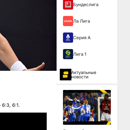
Бундеслига
Ла Лига
Серия А
Лига 1
Актуальные
новости
6:3, 6:1.