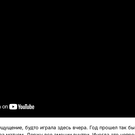
щущение, будто играла здесь вчера. Год прошел так бы
за матчем. Держу все эмоции внутри. Иногда это непр