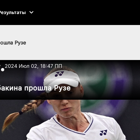
Результаты
рошла Рузе
v
2024 Июл 02, 18:47 ПП
●
бакина прошла Рузе