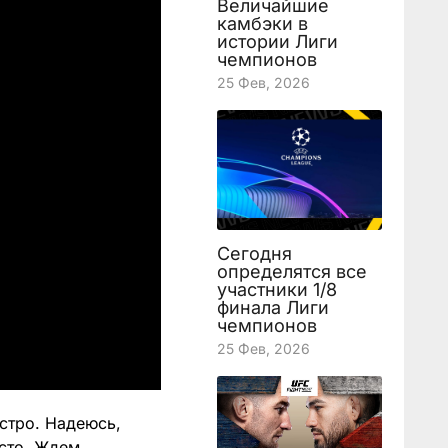
Величайшие
камбэки в
истории Лиги
чемпионов
25 Фев, 2026
Сегодня
определятся все
участники 1/8
финала Лиги
чемпионов
25 Фев, 2026
стро. Надеюсь,
осто. Ждем