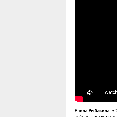
Елена Рыбакина:
«О
наберу форму матч 