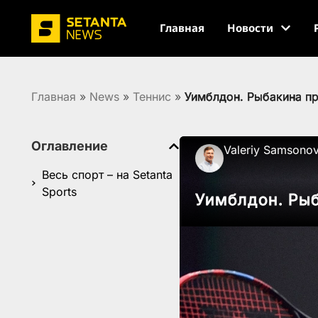
Главная
Новости
Главная
»
News
»
Теннис
»
Уимблдон. Рыбакина п
Оглавление
Valeriy Samsono
Весь спорт – на Setanta
Sports
Уимблдон. Ры