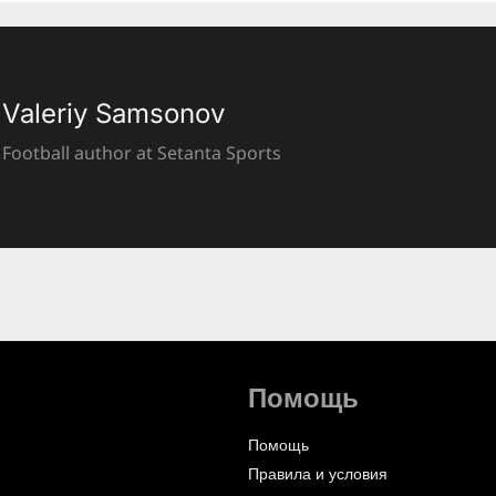
Valeriy Samsonov
Football author at Setanta Sports
Помощь
Помощь
Правила и условия