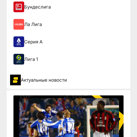
Бундеслига
Ла Лига
Серия А
Лига 1
Актуальные новости