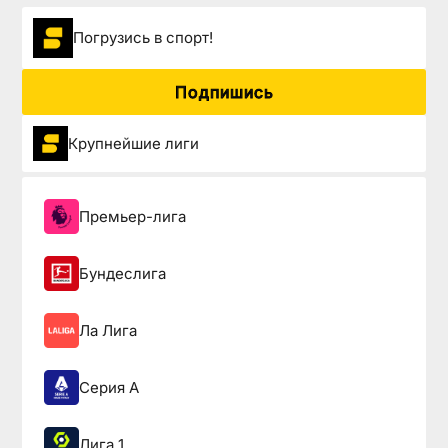
Погрузиcь в спорт!
Подпишись
Крупнейшие лиги
Премьер-лига
Бундеслига
Ла Лига
Серия А
Лига 1