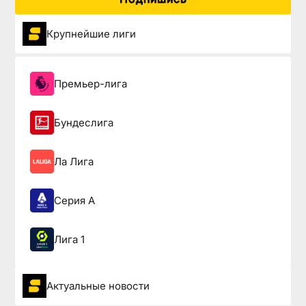
Крупнейшие лиги
Премьер-лига
Бундеслига
Ла Лига
Серия А
Лига 1
Актуальные новости