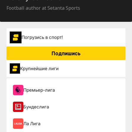
Football author at Setanta Sports
Погрузиcь в спорт!
Подпишись
Крупнейшие лиги
Премьер-лига
Бундеслига
Ла Лига