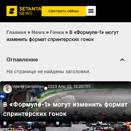
Смотреть сейчас
Главная
»
News
»
Гонки
»
В «Формуле-1» могут
изменить формат спринтерских гонок
Оглавление
На странице не найдены заголовки.
Valeriy Samsonov
2023 Апр 03, 13:20 ПП
●
В «Формуле-1» могут изменить формат
спринтерских гонок