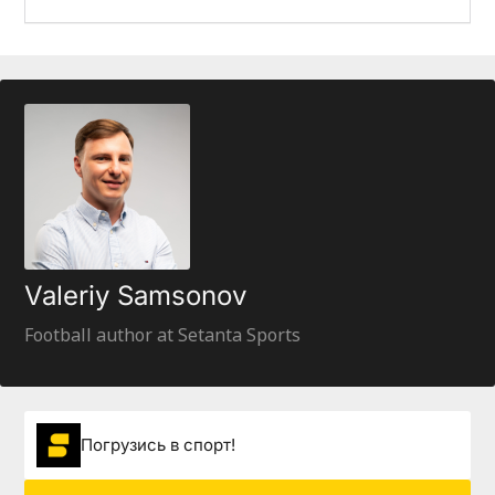
Valeriy Samsonov
Football author at Setanta Sports
Погрузиcь в спорт!