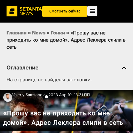
Смотреть сейчас
Главная
»
News
»
Гонки
»
«Прошу вас не
приходить ко мне домой». Адрес Леклера слили в
сеть
Оглавление
На странице не найдены заголовки.
Valeriy Samsonov
2023 Апр 10, 13:31 ПП
●
«Прошу вас не приходить ко мне
домой». Адрес Леклера слили в сеть