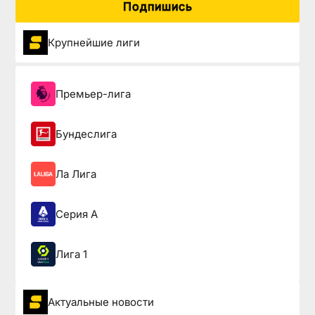
Подпишись
Крупнейшие лиги
Премьер-лига
Бундеслига
Ла Лига
Серия А
Лига 1
Актуальные новости