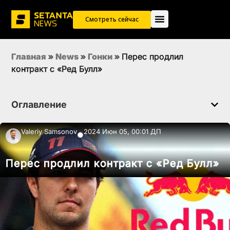
Смотреть сейчас
Главная
»
News
»
Гонки
»
Перес продлил
контракт с «Ред Булл»
Оглавление
Valeriy Samsonov
2024 Июн 05, 00:01 ДП
●
Перес продлил контракт с «Ред Булл»