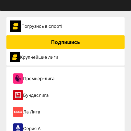
Погрузиcь в спорт!
Подпишись
Крупнейшие лиги
Премьер-лига
Бундеслига
Ла Лига
Серия А