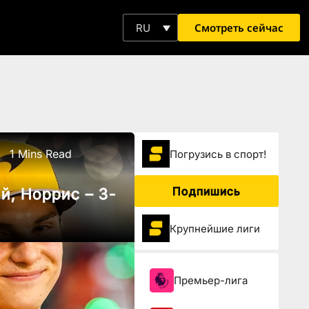
Смотреть сейчас
RU
1 Mins Read
Погрузиcь в спорт!
Подпишись
й, Норрис – 3-
Крупнейшие лиги
Премьер-лига