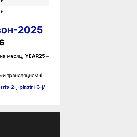
6
6
зон-2025
s
 на месяц,
YEAR25
–
ми трансляциями!
is-2-j-piastri-3-j/