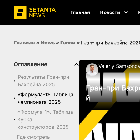
Главная
Новости
Главная
»
News
»
Гонки
»
Гран-при Бахрейна 2025
Оглавление
Valeriy Samsono
Результаты Гран-при
Бахрейна 2025
Гран-при Бахре
«Формула-1». Таблица
й
чемпионата-2025
«Формула-1». Таблица
Кубка
конструкторов-2025
Где смотреть