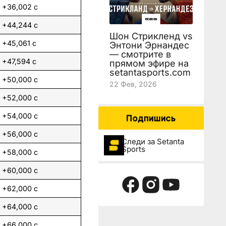
+36,002 с
+44,244 с
Шон Стрикленд vs
+45,061 с
Энтони Эрнандес
— смотрите в
+47,594 с
прямом эфире на
setantasports.com
+50,000 с
22 Фев, 2026
+52,000 с
+54,000 с
Подпишись
+56,000 с
Следи за Setanta
Sports
+58,000 с
+60,000 с
+62,000 с
+64,000 с
+66,000 с