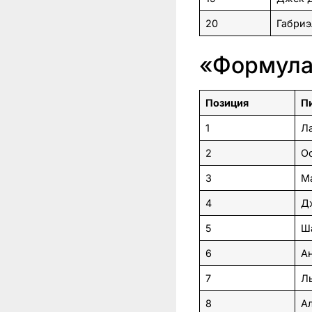
20
Габриэ
«Формула
Позиция
П
1
Л
2
О
3
М
4
Д
5
Ш
6
А
7
Л
8
А