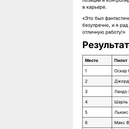
позиции и контролир
в карьере.​
«Это был фантастич
безупречно, и я ра
отличную работу!»
Результа
Место
Пилот
1
Оскар 
2
Джорд
3
Ландо
4
Шарль
5
Льюис
6
Макс Ф