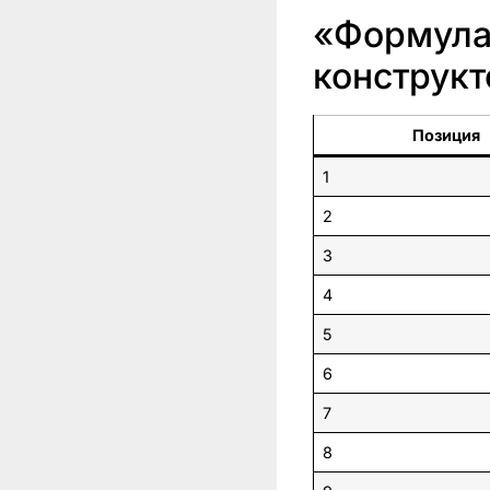
«Формула-
конструк
Позиция
1
2
3
4
5
6
7
8