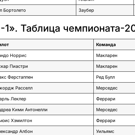
л Бортолето
Заубер
-1». Таблица чемпионата-2
илот
Команда
андо Норрис
Макларен
скар Пиастри
Макларен
акс Ферстаппен
Ред Булл
жордж Расселл
Мерседес
арль Леклер
Феррари
ндреа Кими Антонелли
Мерседес
ьюис Хэмилтон
Феррари
лександр Албон
Уильямс