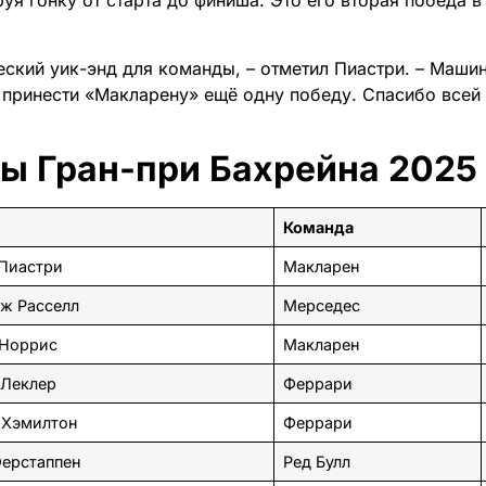
уя гонку от старта до финиша. Это его вторая победа в
еский уик-энд для команды, – отметил Пиастри. – Маши
д принести «Макларену» ещё одну победу. Спасибо всей
ты Гран-при Бахрейна 2025
Команда
Пиастри
Макларен
ж Расселл
Мерседес
 Норрис
Макларен
 Леклер
Феррари
 Хэмилтон
Феррари
ерстаппен
Ред Булл