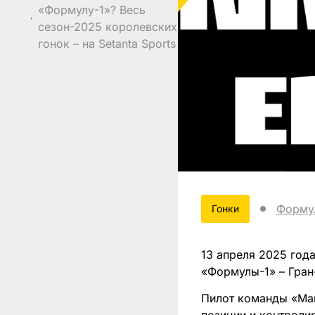
«Формулу-1»? Весь
сезон-2025 королевских
гонок – на Setanta Sports
Форму
Гонки
13 апреля 2025 год
«Формулы-1» – Гран
Пилот команды «Мак