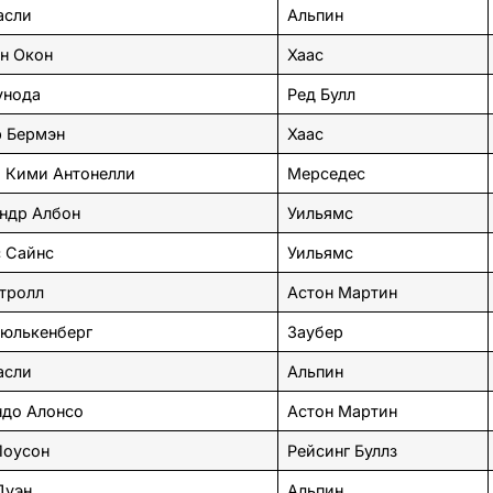
асли
Альпин
н Окон
Хаас
унода
Ред Булл
 Бермэн
Хаас
 Кими Антонелли
Мерседес
ндр Албон
Уильямс
 Сайнс
Уильямс
тролл
Астон Мартин
юлькенберг
Заубер
асли
Альпин
до Алонсо
Астон Мартин
Лоусон
Рейсинг Буллз
Дуэн
Альпин