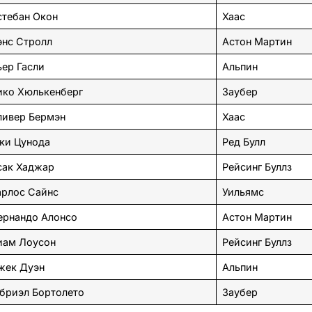
стебан Окон
Хаас
энс Стролл
Астон Мартин
ер Гасли
Альпин
ико Хюлькенберг
Заубер
ливер Бермэн
Хаас
ки Цунода
Ред Булл
сак Хаджар
Рейсинг Буллз
арлос Сайнс
Уильямс
ернандо Алонсо
Астон Мартин
иам Лоусон
Рейсинг Буллз
жек Дуэн
Альпин
бриэл Бортолето
Заубер