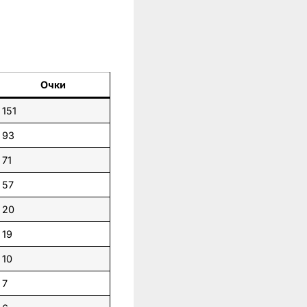
Очки
151
93
71
57
20
19
10
7