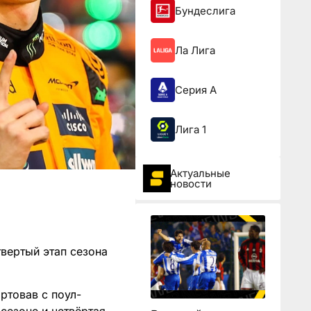
Бундеслига
Ла Лига
Серия А
Лига 1
Актуальные
новости
вертый этап сезона
ртовав с поул-