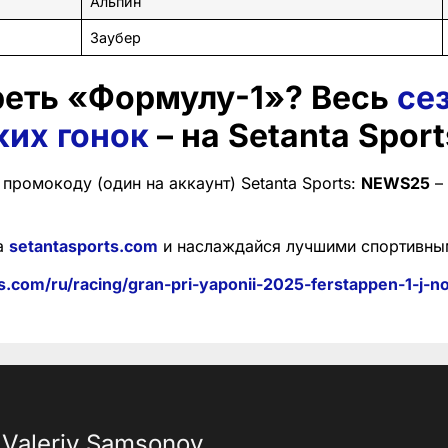
Альпин
Заубер
реть «Формулу-1»? Весь
се
ких гонок
– на Setanta Sport
промокоду (один на аккаунт) Setanta Sports:
NEWS25
–
а
setantasports.com
и наслаждайся лучшими спортивны
s.com/ru/racing/gran-pri-yaponii-2025-ferstappen-1-j-norr
Valeriy Samsonov