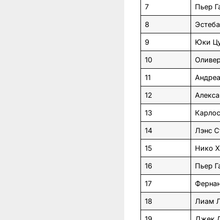
7
Пьер Г
8
Эстеба
9
Юки Ц
10
Оливер
11
Андреа
12
Алекса
13
Карлос
14
Лэнс С
15
Нико Х
16
Пьер Г
17
Фернан
18
Лиам 
19
Джек 