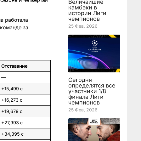
 сезоне и четвёртая
Величайшие
камбэки в
истории Лиги
чемпионов
на работала
25 Фев, 2026
 команде за
Отставание
—
Сегодня
определятся все
+15,499 с
участники 1/8
финала Лиги
+16,273 с
чемпионов
25 Фев, 2026
+19,679 с
+27,993 с
+34,395 с