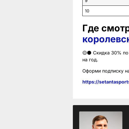
9
10
Где смот
королевс
🟡⚫️ Скидка 30% по 
на год.
Оформи подписку н
https://setantasport