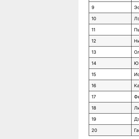
9
Э
10
Л
11
Пь
12
Н
13
О
14
Ю
15
И
16
К
17
Ф
18
Л
19
Д
20
Га