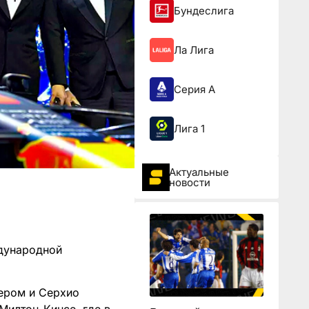
Бундеслига
Ла Лига
Серия А
Лига 1
Актуальные
новости
ждународной
ером и Серхио