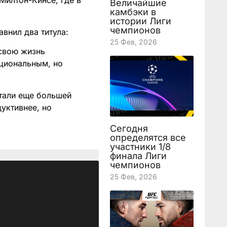
Милтон-Кинсе, где в
Величайшие
камбэки в
истории Лиги
чемпионов
авнил два титула:
25 Фев, 2026
 свою жизнь
оциональным, но
тали еще большей
уктивнее, но
Сегодня
определятся все
участники 1/8
финала Лиги
чемпионов
25 Фев, 2026