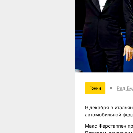
Ред Бу
Гонки
9 декабря в италья
автомобильной фед
Макс Ферстаппен п