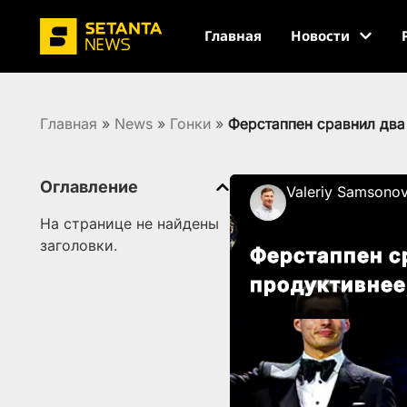
Главная
Новости
Главная
»
News
»
Гонки
»
Ферстаппен сравнил два
Оглавление
Valeriy Samsono
На странице не найдены
заголовки.
Ферстаппен с
продуктивнее