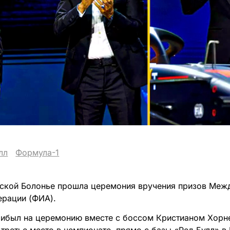
лл
Формула-1
нской Болонье прошла церемония вручения призов Ме
ерации (ФИА).
рибыл на церемонию вместе с боссом Кристианом Хорн