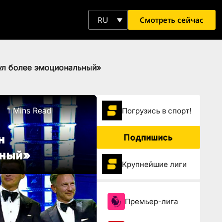
Смотреть сейчас
RU
тул более эмоциональный»
1 Mins Read
Погрузиcь в спорт!
Подпишись
н
ьный»
Крупнейшие лиги
Премьер-лига