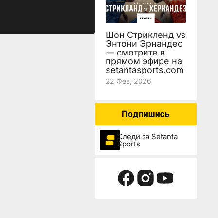
Шон Стрикленд vs
Энтони Эрнандес
— смотрите в
прямом эфире на
setantasports.com
22 Фев, 2026
Подпишись
Следи за Setanta
Sports