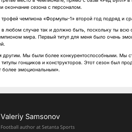
третье место в чемпионате, прямо с базы «Ред Булл» в 
ли окончание сезона с персоналом.
 трофей чемпиона «Формулы-1» второй год подряд и ср
 в любом случае так и должно быть, поскольку ты всю
емпионом мира. Первый титул для меня было очень эм
ей.
м другим. Мы были более конкурентоспособными. Мы с
 титулы гонщиков и конструкторов. Этот сезон был прод
т более эмоциональным».
Valeriy Samsonov
Football author at Setanta Sports