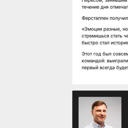
Пересом, занявшим 
течение дня отмеча
Ферстаппен получил
«Эмоции разные, но
стремишься стать ч
быстро стал истори
Этот год был совсе
командой: выиграли
первый всегда буде