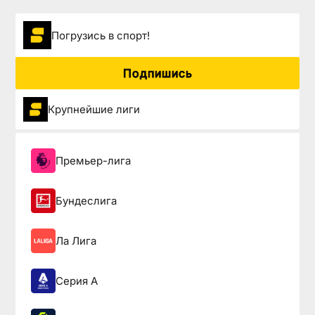
Погрузиcь в спорт!
Подпишись
Крупнейшие лиги
Премьер-лига
Бундеслига
Ла Лига
Серия А