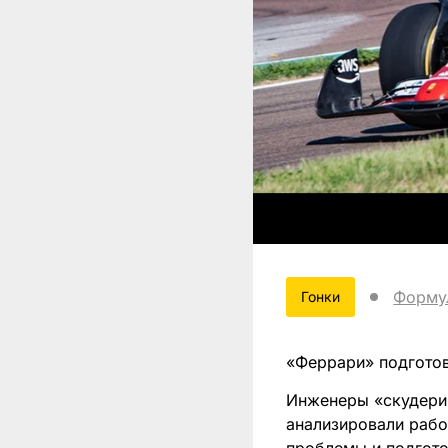
Форму
Гонки
«Феррари» подготов
Инженеры «скудерии
анализировали рабо