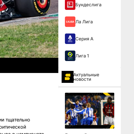
Бундеслига
Ла Лига
Серия А
Лига 1
Актуальные
новости
ии тщательно
критической