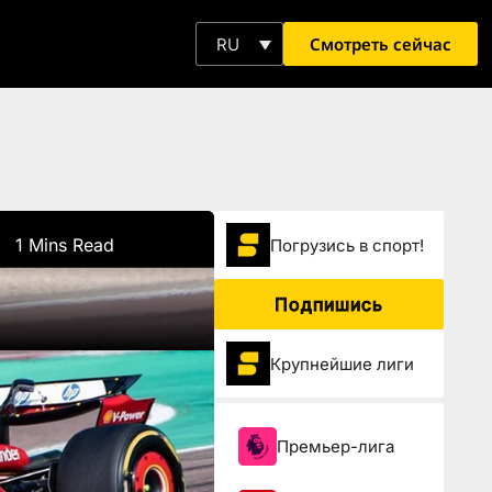
Смотреть сейчас
RU
1 Mins Read
Погрузиcь в спорт!
Подпишись
Крупнейшие лиги
Премьер-лига