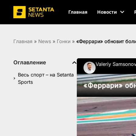
Главная
Новости
Главная
»
News
»
Гонки
»
«Феррари» обновит боли
Оглавление
Valeriy Samsono
Весь спорт – на Setanta
Sports
«Феррари» обн