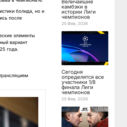
рыва в чемпионате.
Величайшие
камбэки в
истики болида, но и
истории Лиги
чемпионов
ись после
25 Фев, 2026
еские элементы
ный вариант
25 года.
Сегодня
трансляциям
определятся все
участники 1/8
финала Лиги
чемпионов
25 Фев, 2026