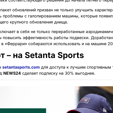
вки соответствующего решения до начала летнего пере
пакет обновлений призван не только улучшить характер
ь проблемы с галопированием машины, которые появил
щего крупного обновления днища.
ключает в себя не только переработанные аэродинамич
ы повысить эффективность работы подвески. Доработан
, в «Феррари» собираются использовать и на машине 20
т – на Setanta Sports
а
setantasports.com
для доступа к лучшим спортивным 
од
NEWS24
сделает подписку на 30% выгоднее.