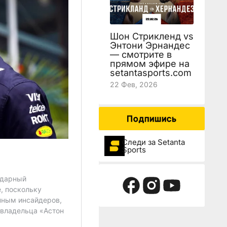
Шон Стрикленд vs
Энтони Эрнандес
— смотрите в
прямом эфире на
setantasports.com
22 Фев, 2026
Подпишись
Следи за Setanta
Sports