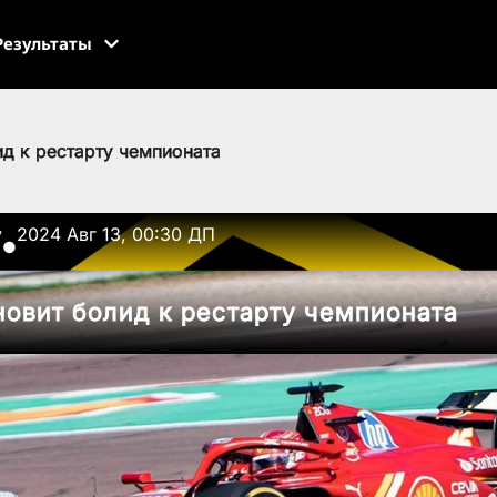
Результаты
д к рестарту чемпионата
v
2024 Авг 13, 00:30 ДП
●
овит болид к рестарту чемпионата