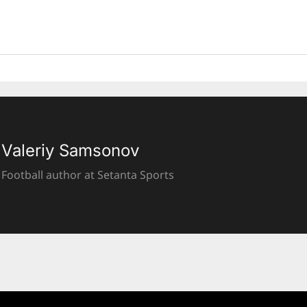
Valeriy Samsonov
Football author at Setanta Sports