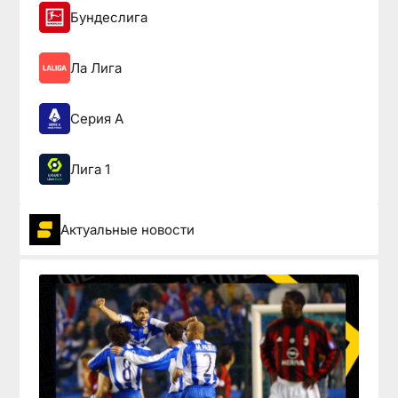
Бундеслига
Ла Лига
Серия А
Лига 1
Актуальные новости