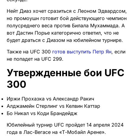
Нейт Диаз хочет сразиться с Леоном Эдвардсом,
но промоушн готовит бой действующего чемпион
полусреднего веса против Билала Мухаммада. А
вот Дастин Порье категорично ответил, что не
будет драться с Диазом на юбилейном турнире.
Также на UFC 300
готов выступить Петр Ян
, если
не попадет на UFC 299.
Утвержденные бои UFC
300
Иржи Прохазка vs Александр Ракич
Алджамейн Стерлинг vs Келвин Каттар
Бо Никал vs Коди Брандейдж
Юбилейный турнир UFC пройдет 14 апреля 2024
года в Лас-Вегасе на «Т-Мобайл Арене».