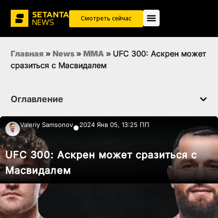
Смотреть сейчас
Главная
»
News
»
MMA
»
UFC 300: Аскрен может
сразиться с Масвидалем
Оглавление
Valeriy Samsonov
2024 Янв 05, 13:25 ПП
●
UFC 300: Аскрен может сразиться с
Масвидалем