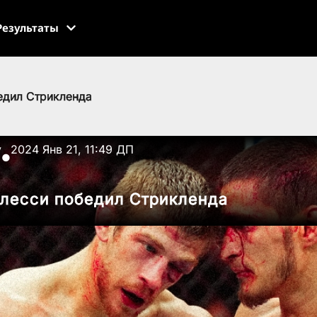
Результаты
едил Стрикленда
v
2024 Янв 21, 11:49 ДП
●
Плесси победил Стрикленда