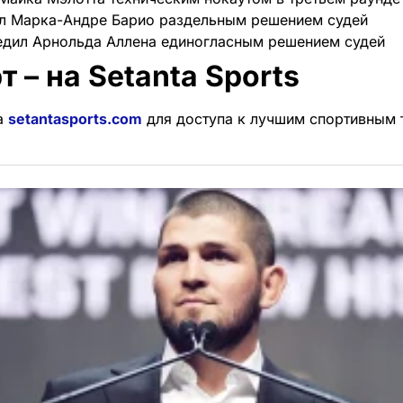
ил Марка-Андре Барио раздельным решением судей
едил Арнольда Аллена единогласным решением судей
т – на Setanta Sports
а
setantasports.com
для доступа к лучшим спортивным 