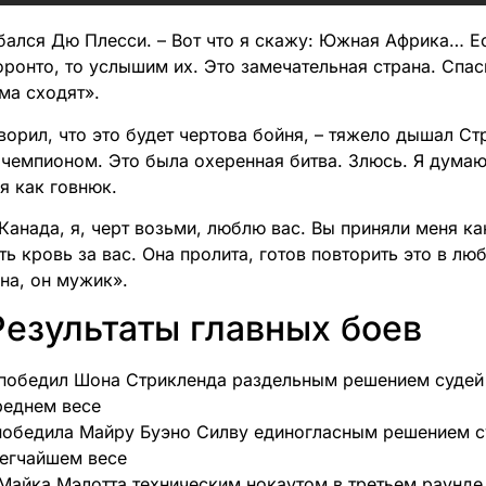
ыбался Дю Плесси. – Вот что я скажу: Южная Африка… Е
оронто, то услышим их. Это замечательная страна. Спа
ма сходят».
оворил, что это будет чертова бойня, – тяжело дышал С
чемпионом. Это была охеренная битва. Злюсь. Я думаю,
я как говнюк.
Канада, я, черт возьми, люблю вас. Вы приняли меня ка
ть кровь за вас. Она пролита, готов повторить это в лю
на, он мужик».
Результаты главных боев
победил Шона Стрикленда раздельным решением судей 
реднем весе
победила Майру Буэно Силву единогласным решением с
легчайшем весе
Майка Мэлотта техническим нокаутом в третьем раунде