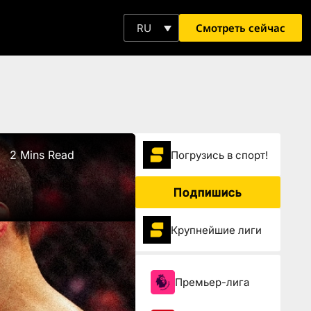
Смотреть сейчас
RU
2 Mins Read
Погрузиcь в спорт!
Подпишись
Крупнейшие лиги
Премьер-лига