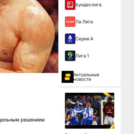
Бундеслига
Ла Лига
Серия А
Лига 1
Актуальные
новости
здельным решением