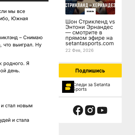
сли мы все
сибо, Южная
Шон Стрикленд vs
Энтони Эрнандес
— смотрите в
триклэнд – Снимаю
прямом эфире на
setantasports.com
 что выиграл. Ну
22 Фев, 2026
к родного. Я
бой день.
Подпишись
Следи за Setanta
Sports
и стал новым
удей и стала