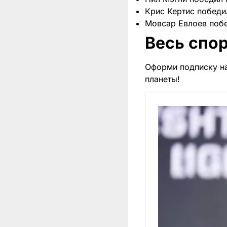
Крис Кертис побед
Мовсар Евлоев поб
Весь спор
Оформи подписку н
планеты!