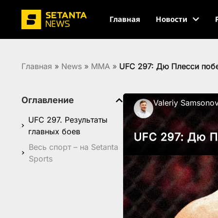
Главная
Новости
Главная
»
News
»
MMA
»
UFC 297: Дю Плесси поб
Оглавление
Valeriy Samsono
UFC 297. Результаты
главных боев
UFC 297: Дю 
Весь спорт – на Setanta
Sports