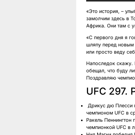
«Это история, – ул
замолчим здесь в Т
Африка. Они там с у
«С первого дня я г
шляпу перед новым 
или просто веду себ
Напоследок скажу. 
обещал, что буду ли
Поздравляю чемпио
UFC 297. 
Дрикус дю Плесси 
чемпионом UFC в с
Ракель Пеннингтон 
чемпионкой UFC в 
Нил Мэгни победил 