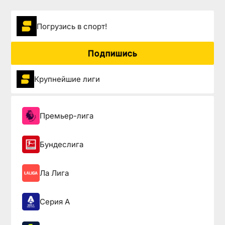
Погрузиcь в спорт!
Подпишись
Крупнейшие лиги
Премьер-лига
Бундеслига
Ла Лига
Серия А