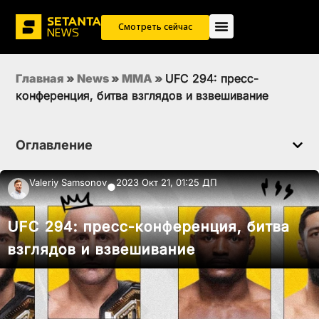
Смотреть сейчас
Главная
»
News
»
MMA
»
UFC 294: пресс-
конференция, битва взглядов и взвешивание
Оглавление
Valeriy Samsonov
2023 Окт 21, 01:25 ДП
●
UFC 294: пресс-конференция, битва
взглядов и взвешивание