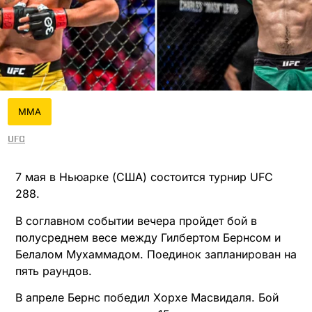
MMA
UFC
7 мая в Ньюарке (США) состоится турнир UFC
288.
В соглавном событии вечера пройдет бой в
полусреднем весе между Гилбертом Бернсом и
Белалом Мухаммадом. Поединок запланирован на
пять раундов.
В апреле Бернс победил Хорхе Масвидаля. Бой