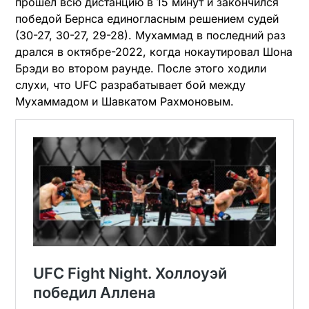
прошел всю дистанцию в 15 минут и закончился
победой Бернса единогласным решением судей
(30-27, 30-27, 29-28). Мухаммад в последний раз
дрался в октябре-2022, когда нокаутировал Шона
Брэди во втором раунде. После этого ходили
слухи, что UFC разрабатывает бой между
Мухаммадом и Шавкатом Рахмоновым.