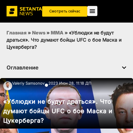
Смотреть сейчас
Главная
»
News
»
MMA
»
«Ублюдки не будут
драться». Что думают бойцы UFC о бое Маска и
Цукерберга?
Оглавление
Valeriy Samsonov
2023 Июн 28, 11:18 ДП
●
«Ублюдки не будут драться». Что
думают бойцы UFC о бое Маска и
Цукерберга?