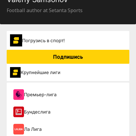
Football author at Setanta Sports
Погрузиcь в спорт!
Подпишись
Крупнейшие лиги
Премьер-лига
Бундеслига
Ла Лига