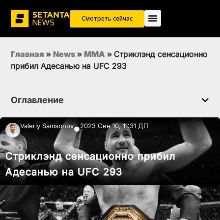
Смотреть сейчас
Главная
»
News
»
MMA
»
Стриклэнд сенсационно
прибил Адесанью на UFC 293
Оглавление
Valeriy Samsonov
2023 Сен 10, 11:31 ДП
●
Стриклэнд сенсационно прибил
Адесанью на UFC 293