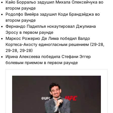
Кайо Борральо задушил Михала Олексейчука во
втором раунде
Родолфо Виейра задушил Коди Брандэйджа во
втором раунде
Фернандо Падиллья нокаутировал Джулиана
Эросу в первом раунде
Маркос Рожерио Де Лима победил Валдо
Кортеса-Акосту единогласным решением (29-28,
29-28, 29-28)
Ирина Алексеева победила Стефани Эггер
болевым приемом в первом раунде