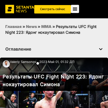
Смотреть сейчас
Главная
»
News
»
MMA
»
Результаты UFC Fight
Night 223: Ядонг нокаутировал Симона
Оглавление
Valeriy Samsonov
2023 Май 01, 01:32 ДП
●
Результаты UFC Fight Night 223: Ядонг
нокаутировал Симона