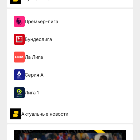
Премьер-лига
Бундеслига
Ла Лига
Серия А
Лига 1
Актуальные новости