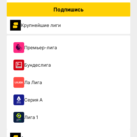
Подпишись
Крупнейшие лиги
Премьер-лига
Бундеслига
Ла Лига
Серия А
Лига 1