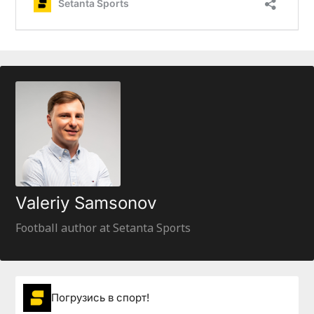
Valeriy Samsonov
Football author at Setanta Sports
Погрузиcь в спорт!