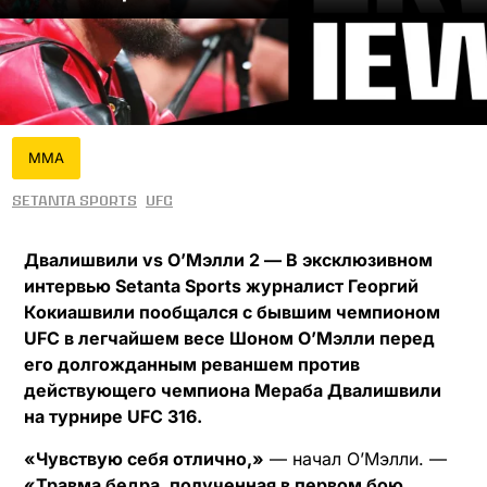
MMA
Setanta Sports
UFC
Двалишвили vs О’Мэлли 2 — В эксклюзивном
интервью Setanta Sports журналист Георгий
Кокиашвили пообщался с бывшим чемпионом
UFC в легчайшем весе Шоном О’Мэлли перед
его долгожданным реваншем против
действующего чемпиона Мераба Двалишвили
на турнире UFC 316.
«Чувствую себя отлично,»
— начал О’Мэлли. —
«Травма бедра, полученная в первом бою,