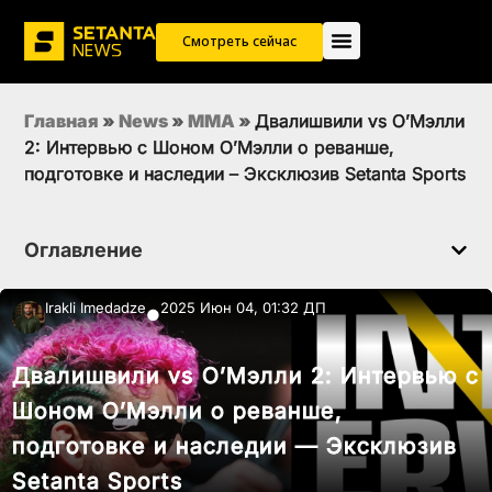
Смотреть сейчас
Главная
»
News
»
MMA
»
Двалишвили vs О’Мэлли
2: Интервью с Шоном О’Мэлли о реванше,
подготовке и наследии – Эксклюзив Setanta Sports
Оглавление
Irakli Imedadze
2025 Июн 04, 01:32 ДП
●
Двалишвили vs О’Мэлли 2: Интервью с
Шоном О’Мэлли о реванше,
подготовке и наследии — Эксклюзив
Setanta Sports