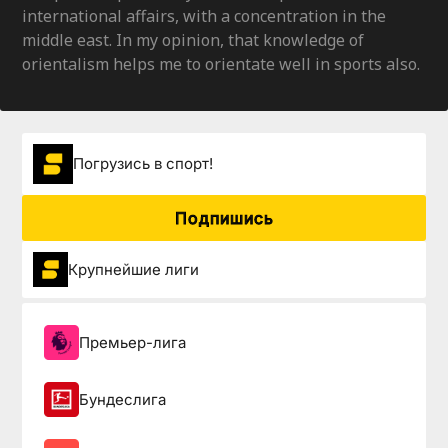
international affairs, with a concentration in the
middle east. In my opinion, that knowledge of
orientalism helps me to orientate well in sports also.
Погрузиcь в спорт!
Подпишись
Крупнейшие лиги
Премьер-лига
Бундеслига