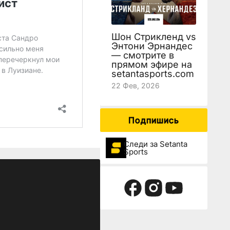
Шон Стрикленд vs
Энтони Эрнандес
— смотрите в
прямом эфире на
setantasports.com
22 Фев, 2026
Подпишись
Следи за Setanta
Sports