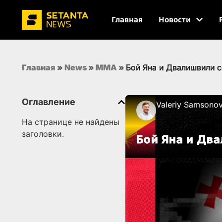
Главная
Новости
Главная
»
News
»
MMA
»
Бой Яна и Двалишвили с
Оглавление
Valeriy Samsono
На странице не найдены
заголовки.
Бой Яна и Два