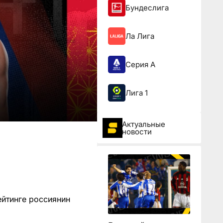
Бундеслига
Ла Лига
Серия А
Лига 1
Актуальные
новости
ейтинге россиянин