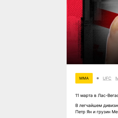
UFC
MMA
11 марта в Лас-Вега
В легчайшем дивизи
Петр Ян и грузин М