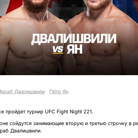
Мераб Двалишвили
Пётр Я́н
се пройдет турнир UFC Fight Night 221.
оне сойдутся занимающие вторую и третью строчку в р
ераб Двалишвили.