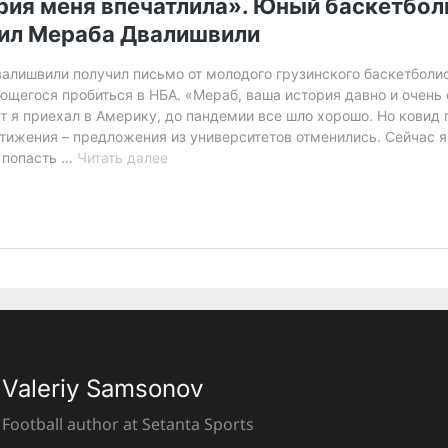
Valeriy Samsonov
Football author at Setanta Sports