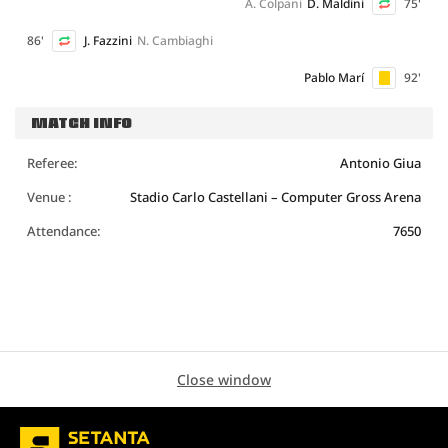
A. Colpani
D. Maldini
75'
86'
J. Fazzini
N. Cambiaghi
Pablo Marí
92'
MATCH INFO
Referee:
Antonio Giua
Venue :
Stadio Carlo Castellani – Computer Gross Arena
Attendance:
7650
Close window