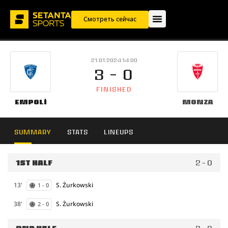
Смотреть сейчас
21.01.2024 14:00
3 - 0
FINISHED
Empoli
Monza
SUMMARY
STATS
LINEUPS
1ST HALF
2 - 0
13'
S. Żurkowski
1 - 0
38'
S. Żurkowski
2 - 0