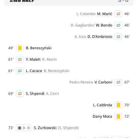
2ND HALF
3 - 0
L. Colombo
M. Marić
46'
R. Gagliardini
W. Bondo
46'
A. Izzo
D. D'Ambrosio
46'
49'
B. Bereszyński
61'
Y. Maleh
R. Marin
61'
L. Cacace
B. Bereszyński
Pedro Pereira
V. Carboni
67'
69'
S. Shpendi
A. Cerri
L. Caldirola
70'
Dany Mota
72'
73'
S. Żurkowski
(S. Shpendi)
3 - 0