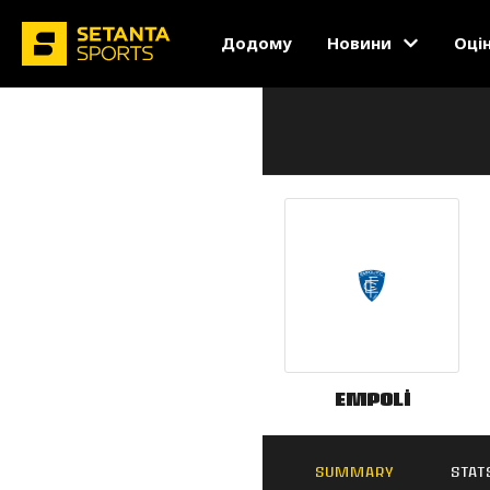
Додому
Новини
Оці
Empoli
SUMMARY
STAT