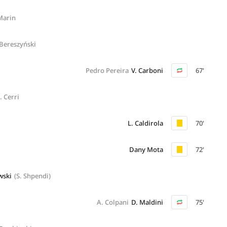
Marin
 Bereszyński
Pedro Pereira
V. Carboni
67'
. Cerri
L. Caldirola
70'
Dany Mota
72'
wski
(S. Shpendi)
A. Colpani
D. Maldini
75'