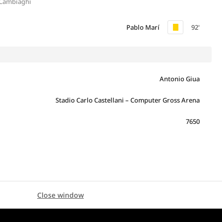
 Cambiaghi
Pablo Marí
92'
Antonio Giua
Stadio Carlo Castellani – Computer Gross Arena
7650
Close window