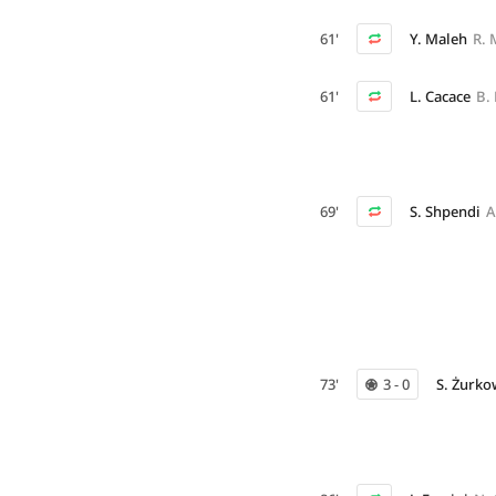
61'
Y. Maleh
R. 
61'
L. Cacace
B.
69'
S. Shpendi
A
73'
3 - 0
S. Żurko