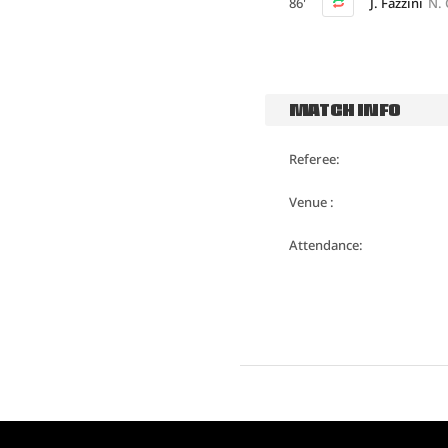
86'
J. Fazzini
N.
MATCH INFO
Referee:
Venue :
Attendance: