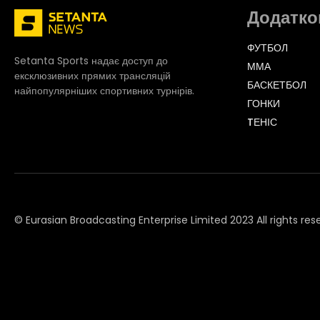
Додатко
ФУТБОЛ
Setanta Sports надає доступ до
ММА
ексклюзивних прямих трансляцій
БАСКЕТБОЛ
найпопулярніших спортивних турнірів.
ГОНКИ
TЕНІС
© Eurasian Broadcasting Enterprise Limited 2023 All rights res
© Adjara.com LLC 2023 All rights reserved