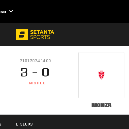
нки
21.01.2024 14:00
3 - 0
FINISHED
Monza
S
LINEUPS