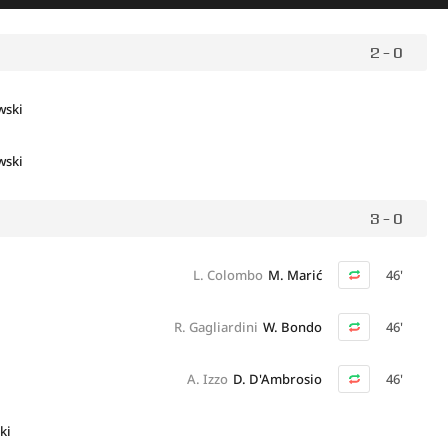
2 - 0
wski
wski
3 - 0
L. Colombo
M. Marić
46'
R. Gagliardini
W. Bondo
46'
A. Izzo
D. D'Ambrosio
46'
ki