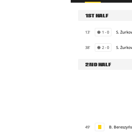
1ST HALF
13'
1 - 0
S. Żurko
38'
2 - 0
S. Żurko
2ND HALF
49'
B. Bereszyńs