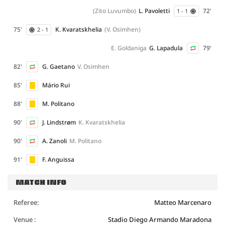
(Zito Luvumbo)
L. Pavoletti
72'
1 - 1
75'
K. Kvaratskhelia
(V. Osimhen)
2 - 1
E. Goldaniga
G. Lapadula
79'
82'
G. Gaetano
V. Osimhen
85'
Mário Rui
88'
M. Politano
90'
J. Lindstrøm
K. Kvaratskhelia
90'
A. Zanoli
M. Politano
91'
F. Anguissa
MATCH INFO
Referee:
Matteo Marcenaro
Venue :
Stadio Diego Armando Maradona