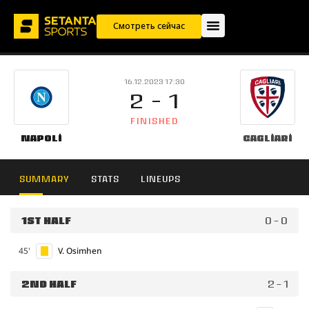
Смотреть сейчас
16.12.2023 17:30
2 - 1
FINISHED
Napoli
Cagliari
SUMMARY
STATS
LINEUPS
1ST HALF
0 - 0
45'
V. Osimhen
2ND HALF
2 - 1