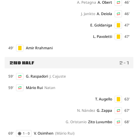
A. Petagna
A. Obert
46'
J. Jankto
A. Deiola
46'
E. Goldaniga
47'
L. Pavoletti
47'
49'
Amir Rrahmani
2ND HALF
2 - 1
59'
G. Raspadori
J. Cajuste
59'
Mário Rui
Natan
T. Augello
63'
N. Nández
G. Zappa
67'
G. Oristanio
Zito Luvumbo
68'
69'
V. Osimhen
(Mário Rui)
1 - 0