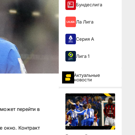
Бундеслига
Ла Лига
Серия А
Лига 1
Актуальные
новости
может перейти в
е окно. Контракт