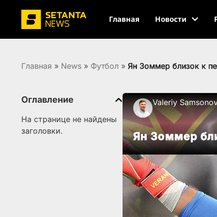
Главная
Новости
Главная
»
News
»
Футбол
»
Ян Зоммер близок к п
Оглавление
Valeriy Samsono
На странице не найдены
заголовки.
Ян Зоммер бл