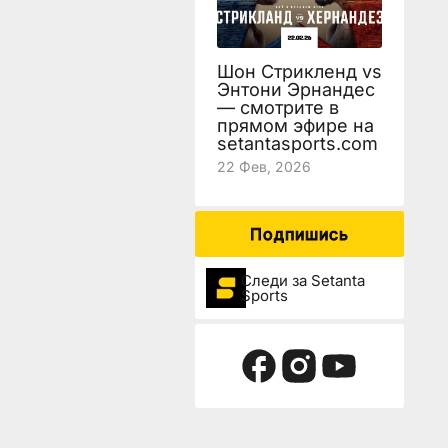
Шон Стрикленд vs
Энтони Эрнандес
— смотрите в
прямом эфире на
setantasports.com
22 Фев, 2026
Подпишись
Следи за Setanta
Sports