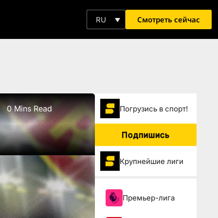
Смотреть сейчас
RU
0 Mins Read
Погрузиcь в спорт!
Подпишись
Крупнейшие лиги
Премьер-лига