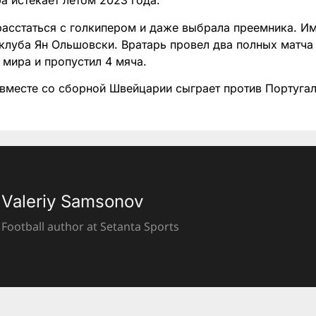
ра истекает летом 2023 года.
расстаться с голкипером и даже выбрала преемника. Им
 клуба Ян Ольшовски. Вратарь провел два полных матча
 мира и пропустил 4 мяча.
вместе со сборной Швейцарии сыграет против Португал
Valeriy Samsonov
Football author at Setanta Sports