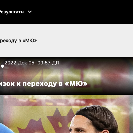
Результаты
ереходу в «МЮ»
v
2022 Дек 05, 09:57 ДП
●
изок к переходу в «МЮ»