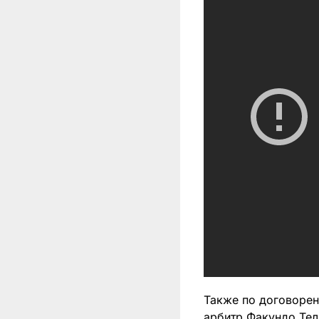
Также по договорен
арбитр Факундо Тел