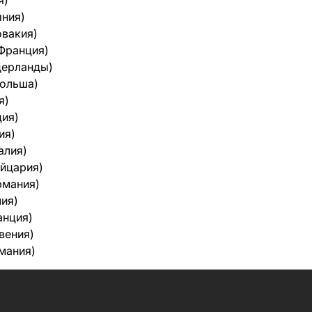
я)
ыния)
овакия)
Франция)
дерланды)
ольша)
я)
ция)
ия)
алия)
йцария)
рмания)
лия)
анция)
вения)
мания)