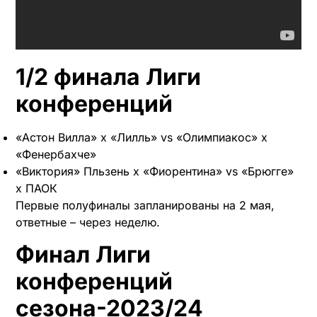
1/2 финала Лиги
конференций
«Астон Вилла» х «Лилль» vs «Олимпиакос» х
«Фенербахче»
«Виктория» Пльзень х «Фиорентина» vs «Брюгге»
х ПАОК
Первые полуфиналы запланированы на 2 мая,
ответные – через неделю.
Финал Лиги
конференций
сезона-2023/24