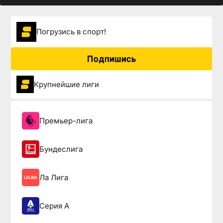
Погрузиcь в спорт!
Подпишись
Крупнейшие лиги
Премьер-лига
Бундеслига
Ла Лига
Серия А