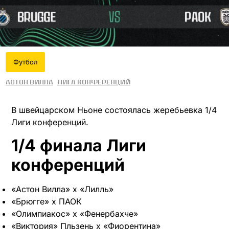
Футбол
Астон Вилла
Лига конференций
В швейцарском Ньоне состоялась жеребьевка 1/4
Лиги конференций.
1/4 финала Лиги
конференций
«Астон Вилла» х «Лилль»
«Брюгге» х ПАОК
«Олимпиакос» х «Фенербахче»
«Виктория» Пльзень х «Фиорентина»