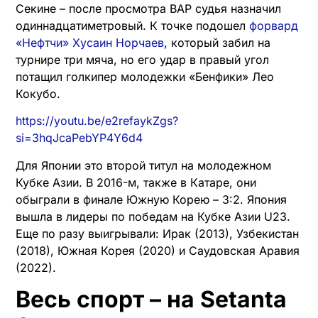
Секине – после просмотра ВАР судья назначил
одиннадцатиметровый. К точке подошел
форвард
«Нефтчи» Хусаин Норчаев
, который забил на
турнире три мяча, но его удар в правый угол
потащил голкипер молодежки «Бенфики» Лео
Кокубо.
https://youtu.be/e2refaykZgs?
si=3hqJcaPebYP4Y6d4
Для Японии это второй титул на молодежном
Кубке Азии. В 2016-м, также в Катаре, они
обыграли в финале Южную Корею – 3:2. Япония
вышла в лидеры по победам на Кубке Азии U23.
Еще по разу выигрывали: Ирак (2013), Узбекистан
(2018), Южная Корея (2020) и Саудовская Аравия
(2022).
Весь спорт – на Setanta