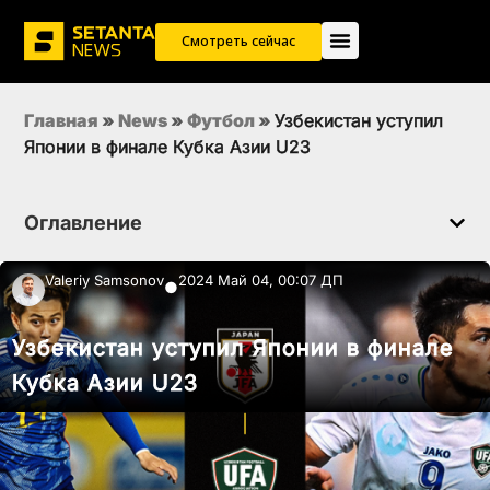
Смотреть сейчас
Главная
»
News
»
Футбол
»
Узбекистан уступил
Японии в финале Кубка Азии U23
Оглавление
Valeriy Samsonov
2024 Май 04, 00:07 ДП
●
Узбекистан уступил Японии в финале
Кубка Азии U23