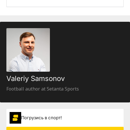
Valeriy Samsonov
Football author at Setanta Sports
Погрузиcь в спорт!