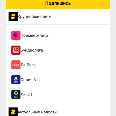
Подпишись
Крупнейшие лиги
Премьер-лига
Бундеслига
Ла Лига
Серия А
Лига 1
Актуальные новости