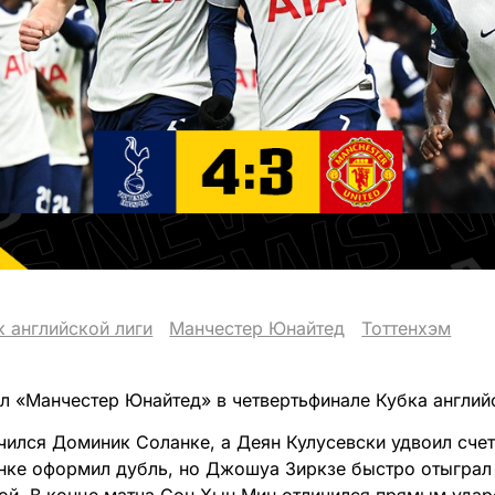
к английской лиги
Манчестер Юнайтед
Тоттенхэм
л «Манчестер Юнайтед» в четвертьфинале Кубка английс
чился Доминик Соланке, а Деян Кулусевски удвоил счет 
нке оформил дубль, но Джошуа Зиркзе быстро отыграл 