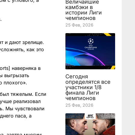
м с углового, а
Величайшие
камбэки в
истории Лиги
чемпионов
.
25 Фев, 2026
т и дают зрелище.
усложнять, как это
orts] наверняка в
бы выгрызать
Сегодня
определятся все
о плохого».
участники 1/8
финала Лиги
 был тяжелым. Если
чемпионов
лучше реализовал
25 Фев, 2026
ь. Мы чувствовали
днего паса, а
ра, завтра многим