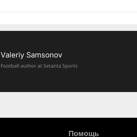
Valeriy Samsonov
Football author at Setanta Sports
Помощь