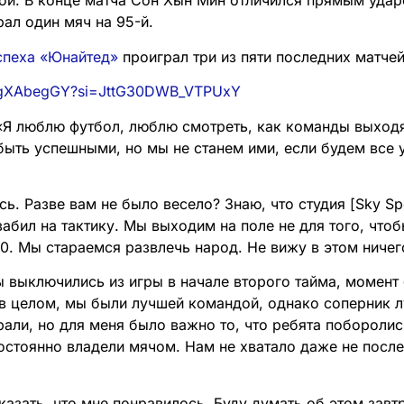
ой. В конце матча Сон Хын Мин отличился прямым ударо
ал один мяч на 95-й.
спеха «Юнайтед»
проиграл три из пяти последних матчей
0XgXAbegGY?si=JttG30DWB_VTPUxY
Я люблю футбол, люблю смотреть, как команды выходя
быть успешными, но мы не станем ими, если будем все 
ь. Разве вам не было весело? Знаю, что студия [Sky Sp
 забил на тактику. Мы выходим на поле не для того, что
:0. Мы стараемся развлечь народ. Не вижу в этом ничег
 выключились из игры в начале второго тайма, момент
 в целом, мы были лучшей командой, однако соперник 
али, но для меня было важно то, что ребята поборолис
остоянно владели мячом. Нам не хватало даже не после
казать, что мне понравилось. Буду думать об этом завт