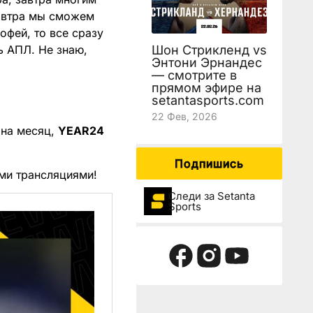
завтра мы сможем
офей, то все сразу
ь АПЛ. Не знаю,
Шон Стрикленд vs
Энтони Эрнандес
— смотрите в
прямом эфире на
setantasports.com
22 Фев, 2026
 на месяц,
YEAR24
Подпишись
ми трансляциями!
Следи за Setanta
Sports