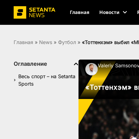
Главная
Новости
Главная
»
News
»
Футбол
»
«Тоттенхэм» выбил «М
Оглавление
Valeriy Samsono
Весь спорт – на Setanta
Sports
«Тоттенхэм» в