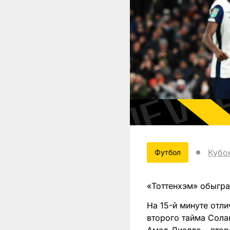
Кубо
Футбол
«Тоттенхэм» обыгра
На 15-й минуте отли
второго тайма Сола