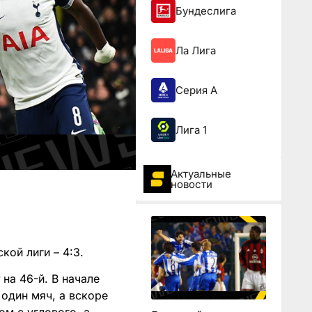
Бундеслига
Ла Лига
Серия А
Лига 1
Актуальные
новости
кой лиги – 4:3.
на 46-й. В начале
один мяч, а вскоре