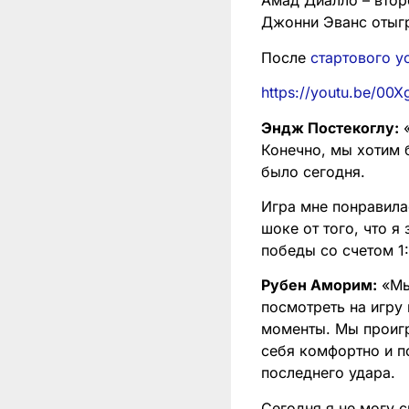
Амад Диалло – втор
Джонни Эванс отыгр
После
стартового у
https://youtu.be/0
Эндж Постекоглу:
«
Конечно, мы хотим 
было сегодня.
Игра мне понравилас
шоке от того, что я
победы со счетом 1
Рубен Аморим:
«Мы
посмотреть на игру
моменты. Мы проигр
себя комфортно и п
последнего удара.
Сегодня я не могу с