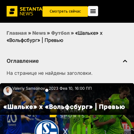
Смотреть сейчас
Главная
»
News
»
Футбол
»
«Шальке» х
«Вольфсбург» | Превью
Оглавление
На странице не найдены заголовки.
Valeriy Samsonov
2023 Фев 10, 16:00 ПП
●
«Шальке» х «Вольфсбург» | Превью