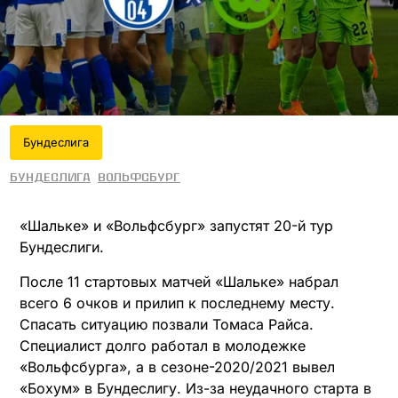
Бундеслига
Бундеслига
Вольфсбург
«Шальке» и «Вольфсбург» запустят 20-й тур
Бундеслиги.
После 11 стартовых матчей «Шальке» набрал
всего 6 очков и прилип к последнему месту.
Спасать ситуацию позвали Томаса Райса.
Специалист долго работал в молодежке
«Вольфсбурга», а в сезоне-2020/2021 вывел
«Бохум» в Бундеслигу. Из-за неудачного старта в