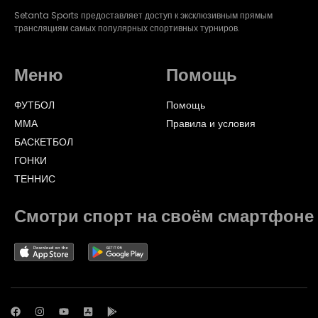
Setanta Sports предоставляет доступ к эксклюзивным прямым
трансляциям самых популярных спортивных турниров.
Меню
Помощь
ФУТБОЛ
Помощь
ММА
Правила и условия
БАСКЕТБОЛ
ГОНКИ
ТЕННИС
Смотри спорт на своём смартфоне