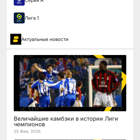
Серия А
Лига 1
Актуальные новости
Величайшие камбэки в истории Лиги
чемпионов
25 Фев, 2026