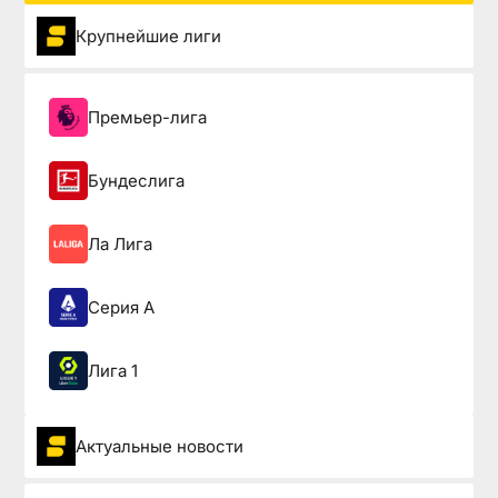
Крупнейшие лиги
Премьер-лига
Бундеслига
Ла Лига
Серия А
Лига 1
Актуальные новости