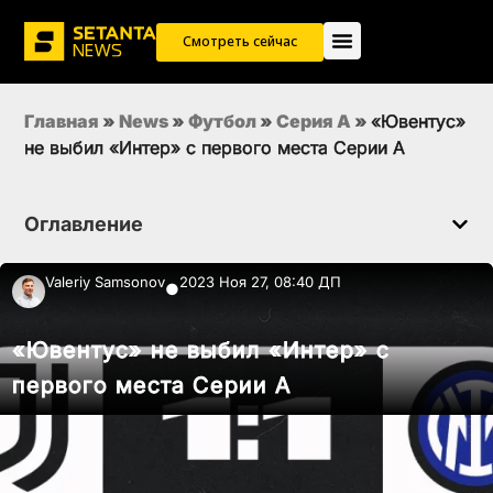
Смотреть сейчас
Главная
»
News
»
Футбол
»
Серия А
»
«Ювентус»
не выбил «Интер» с первого места Серии А
Оглавление
Valeriy Samsonov
2023 Ноя 27, 08:40 ДП
●
«Ювентус» не выбил «Интер» с
первого места Серии А